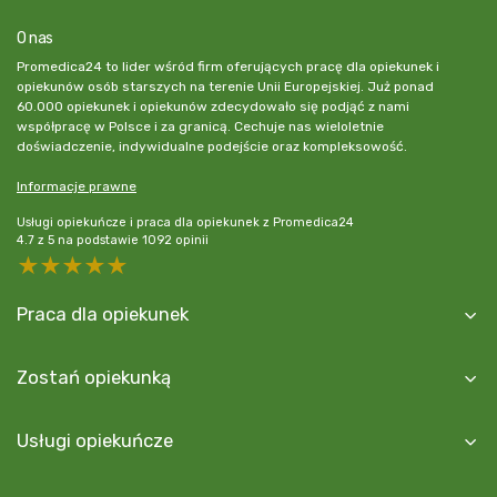
O nas
Promedica24 to lider wśród firm oferujących pracę dla opiekunek i
opiekunów osób starszych na terenie Unii Europejskiej. Już ponad
60.000 opiekunek i opiekunów zdecydowało się podjąć z nami
współpracę w Polsce i za granicą. Cechuje nas wieloletnie
doświadczenie, indywidualne podejście oraz kompleksowość.
Informacje prawne
Usługi opiekuńcze i praca dla opiekunek z Promedica24
4.7
z
5
na podstawie
1092
opinii
5 stars
4 stars
3 stars
2 stars
1 star
Praca dla opiekunek
Zostań opiekunką
Usługi opiekuńcze