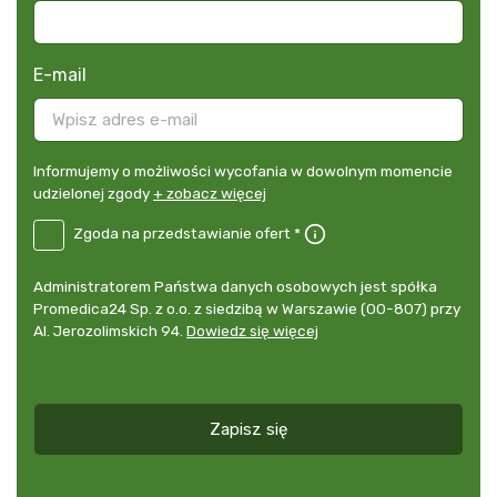
E-mail
Informujemy
Informujemy o możliwości wycofania w dowolnym momencie
o
udzielonej zgody
+ zobacz więcej
możliwości
B2E-
Zgoda na przedstawianie ofert *
wycofania
DE
w
Zgoda
dowolnym
Administrator
Administratorem Państwa danych osobowych jest spółka
na
momencie
danych
Promedica24 Sp. z o.o. z siedzibą w Warszawie (00-807) przy
przedstawianie
udzielonej
osobowych
Al. Jerozolimskich 94.
Dowiedz się więcej
ofert
*
zgody
+
zobacz
więcej
Zapisz się
*