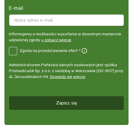
E-mail
Informujemy
Informujemy o możliwości wycofania w dowolnym momencie
o
udzielonej zgody
+ zobacz więcej
możliwości
B2E-
Zgoda na przedstawianie ofert *
wycofania
DE
w
Zgoda
dowolnym
Administrator
Administratorem Państwa danych osobowych jest spółka
na
momencie
danych
Promedica24 Sp. z o.o. z siedzibą w Warszawie (00-807) przy
przedstawianie
udzielonej
osobowych
Al. Jerozolimskich 94.
Dowiedz się więcej
ofert
*
zgody
+
zobacz
więcej
Zapisz się
*