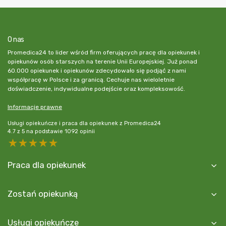
O nas
Promedica24 to lider wśród firm oferujących pracę dla opiekunek i
opiekunów osób starszych na terenie Unii Europejskiej. Już ponad
60.000 opiekunek i opiekunów zdecydowało się podjąć z nami
współpracę w Polsce i za granicą. Cechuje nas wieloletnie
doświadczenie, indywidualne podejście oraz kompleksowość.
Informacje prawne
Usługi opiekuńcze i praca dla opiekunek z Promedica24
4.7
z
5
na podstawie
1092
opinii
5 stars
4 stars
3 stars
2 stars
1 star
Praca dla opiekunek
Zostań opiekunką
Usługi opiekuńcze