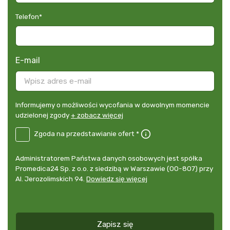
Telefon
*
E-mail
Informujemy
Informujemy o możliwości wycofania w dowolnym momencie
o
udzielonej zgody
+ zobacz więcej
możliwości
B2E-
Zgoda na przedstawianie ofert *
wycofania
DE
w
Zgoda
dowolnym
Administrator
Administratorem Państwa danych osobowych jest spółka
na
momencie
danych
Promedica24 Sp. z o.o. z siedzibą w Warszawie (00-807) przy
przedstawianie
udzielonej
osobowych
Al. Jerozolimskich 94.
Dowiedz się więcej
ofert
*
zgody
+
zobacz
więcej
Zapisz się
*