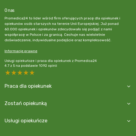
O nas
Promedica24 to lider wśród firm oferujących pracę dla opiekunek i
opiekunów osób starszych na terenie Unii Europejskiej. Już ponad
60.000 opiekunek i opiekunów zdecydowało się podjąć z nami
współpracę w Polsce i za granicą. Cechuje nas wieloletnie
doświadczenie, indywidualne podejście oraz kompleksowość.
Informacje prawne
Usługi opiekuńcze i praca dla opiekunek z Promedica24
4.7
z
5
na podstawie
1092
opinii
5 stars
4 stars
3 stars
2 stars
1 star
Praca dla opiekunek
Zostań opiekunką
Usługi opiekuńcze