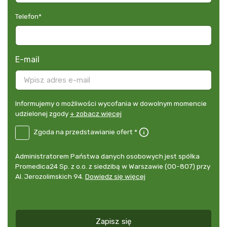
Telefon
*
E-mail
Informujemy
Informujemy o możliwości wycofania w dowolnym momencie
o
udzielonej zgody
+ zobacz więcej
możliwości
B2E-
Zgoda na przedstawianie ofert *
wycofania
DE
w
Zgoda
dowolnym
Administrator
Administratorem Państwa danych osobowych jest spółka
na
momencie
danych
Promedica24 Sp. z o.o. z siedzibą w Warszawie (00-807) przy
przedstawianie
udzielonej
osobowych
Al. Jerozolimskich 94.
Dowiedz się więcej
ofert
*
zgody
+
zobacz
więcej
Zapisz się
*