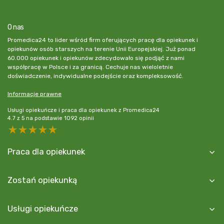
O nas
Promedica24 to lider wśród firm oferujących pracę dla opiekunek i
opiekunów osób starszych na terenie Unii Europejskiej. Już ponad
60.000 opiekunek i opiekunów zdecydowało się podjąć z nami
współpracę w Polsce i za granicą. Cechuje nas wieloletnie
doświadczenie, indywidualne podejście oraz kompleksowość.
Informacje prawne
Usługi opiekuńcze i praca dla opiekunek z Promedica24
4.7
z
5
na podstawie
1092
opinii
5 stars
4 stars
3 stars
2 stars
1 star
Praca dla opiekunek
Zostań opiekunką
Usługi opiekuńcze