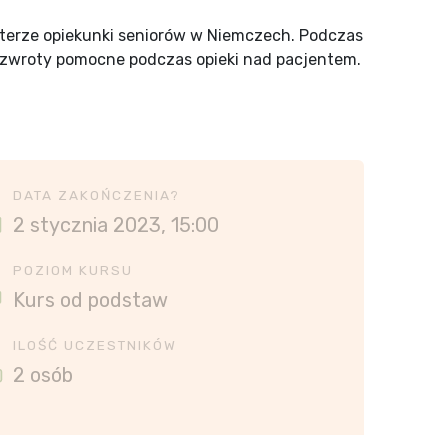
kterze opiekunki seniorów w Niemczech. Podczas
e zwroty pomocne podczas opieki nad pacjentem.
DATA ZAKOŃCZENIA?
2 stycznia 2023, 15:00
POZIOM KURSU
Kurs od podstaw
ILOŚĆ UCZESTNIKÓW
2 osób