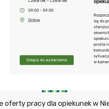
Czwartek - Czwartek
opieku
09:00 - 09:00
Rozpoczn
Online
się do p
starszy
słownic
opiekun
proste 
komunik
sytuacja
Dołącz do wydarzenia
w kamer
e oferty pracy dla opiekunek w N