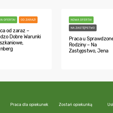
A OFERTA!
OD ZARAZ!
NOWA OFERTA!
NA ZASTĘPSTWO
ca od zaraz –
dzo Dobre Warunki
Praca u Sprawdzone
szkaniowe,
Rodziny – Na
rnberg
Zastępstwo, Jena
Praca dla opiekunek
Zostań opiekunką
Us