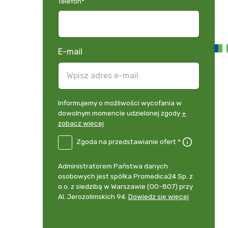
Telefon
*
E-mail
Informujemy
Informujemy o możliwości wycofania w
o
dowolnym momencie udzielonej zgody
+
możliwości
zobacz więcej
wycofania
B2E-
Zgoda na przedstawianie ofert *
w
DE
dowolnym
Zgoda
momencie
Administrator
Administratorem Państwa danych
na
udzielonej
danych
osobowych jest spółka Promedica24 Sp. z
przedstawianie
zgody
osobowych
o.o. z siedzibą w Warszawie (00-807) przy
ofert
*
+
Al. Jerozolimskich 94.
Dowiedz się więcej
zobacz
więcej
*