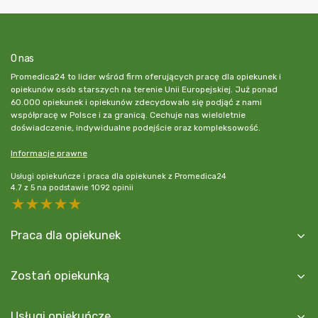
O nas
Promedica24 to lider wśród firm oferujących pracę dla opiekunek i
opiekunów osób starszych na terenie Unii Europejskiej. Już ponad
60.000 opiekunek i opiekunów zdecydowało się podjąć z nami
współpracę w Polsce i za granicą. Cechuje nas wieloletnie
doświadczenie, indywidualne podejście oraz kompleksowość.
Informacje prawne
Usługi opiekuńcze i praca dla opiekunek z Promedica24
4.7
z
5
na podstawie
1092
opinii
5 stars
4 stars
3 stars
2 stars
1 star
Praca dla opiekunek
Zostań opiekunką
Usługi opiekuńcze