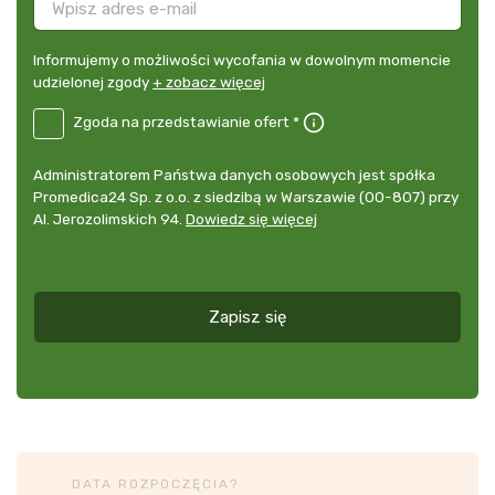
Informujemy
Informujemy o możliwości wycofania w dowolnym momencie
o
udzielonej zgody
+ zobacz więcej
możliwości
B2E-
Zgoda na przedstawianie ofert *
wycofania
DE
w
Zgoda
dowolnym
Administrator
Administratorem Państwa danych osobowych jest spółka
na
momencie
danych
Promedica24 Sp. z o.o. z siedzibą w Warszawie (00-807) przy
przedstawianie
udzielonej
osobowych
Al. Jerozolimskich 94.
Dowiedz się więcej
ofert
*
zgody
+
zobacz
więcej
Zapisz się
*
DATA ROZPOCZĘCIA?