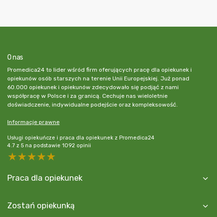
O nas
Promedica24 to lider wśród firm oferujących pracę dla opiekunek i
opiekunów osób starszych na terenie Unii Europejskiej. Już ponad
60.000 opiekunek i opiekunów zdecydowało się podjąć z nami
współpracę w Polsce i za granicą. Cechuje nas wieloletnie
doświadczenie, indywidualne podejście oraz kompleksowość.
Informacje prawne
Usługi opiekuńcze i praca dla opiekunek z Promedica24
4.7
z
5
na podstawie
1092
opinii
5 stars
4 stars
3 stars
2 stars
1 star
Praca dla opiekunek
Zostań opiekunką