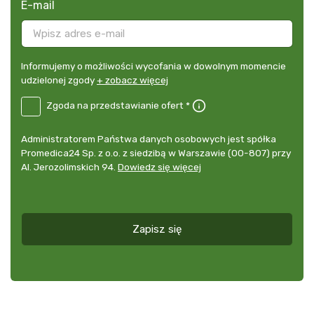
E-mail
Informujemy
Informujemy o możliwości wycofania w dowolnym momencie
o
udzielonej zgody
+ zobacz więcej
możliwości
B2E-
Zgoda na przedstawianie ofert *
wycofania
DE
w
Zgoda
dowolnym
Administrator
Administratorem Państwa danych osobowych jest spółka
na
momencie
danych
Promedica24 Sp. z o.o. z siedzibą w Warszawie (00-807) przy
przedstawianie
udzielonej
osobowych
Al. Jerozolimskich 94.
Dowiedz się więcej
ofert
*
zgody
+
zobacz
więcej
Zapisz się
*