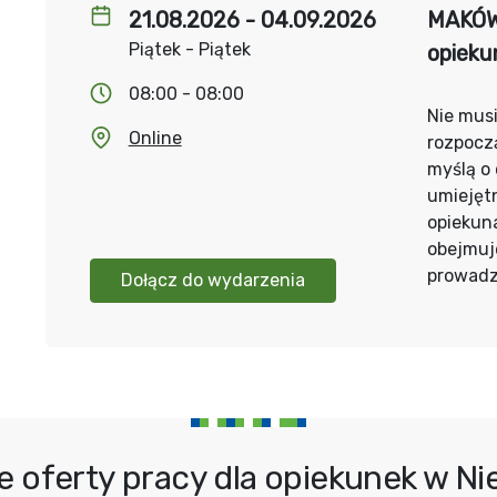
21.08.2026 - 04.09.2026
MAKÓW 
Piątek - Piątek
opieku
08:00 - 08:00
Nie musi
Online
rozpoczą
myślą o
umiejęt
opiekuna
obejmuj
prowadz
Dołącz do wydarzenia
e oferty pracy dla opiekunek w N