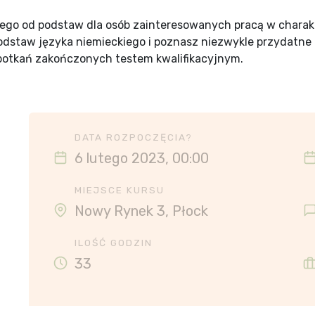
iego od podstaw dla osób zainteresowanych pracą w chara
odstaw języka niemieckiego i poznasz niezwykle przydatn
 spotkań zakończonych testem kwalifikacyjnym.
DATA ROZPOCZĘCIA?
6 lutego 2023, 00:00
MIEJSCE KURSU
Nowy Rynek 3, Płock
ILOŚĆ GODZIN
33