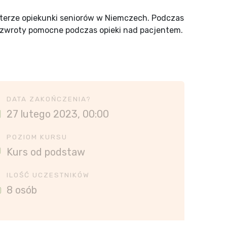
kterze opiekunki seniorów w Niemczech. Podczas
e zwroty pomocne podczas opieki nad pacjentem.
DATA ZAKOŃCZENIA?
27 lutego 2023, 00:00
POZIOM KURSU
Kurs od podstaw
ILOŚĆ UCZESTNIKÓW
8 osób