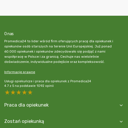
O nas
Promedica24 to lider wśród firm oferujących pracę dla opiekunek i
opiekunów osób starszych na terenie Unii Europejskiej. Już ponad
60.000 opiekunek i opiekunów zdecydowało się podjąć z nami
współpracę w Polsce i za granicą. Cechuje nas wieloletnie
doświadczenie, indywidualne podejście oraz kompleksowość.
Informacje prawne
Usługi opiekuńcze i praca dla opiekunek z Promedica24
4.7
z
5
na podstawie
1092
opinii
5 stars
4 stars
3 stars
2 stars
1 star
Praca dla opiekunek
Zostań opiekunką