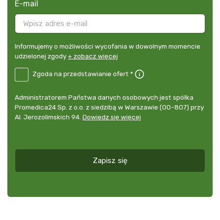
E-mail
Informujemy
Informujemy o możliwości wycofania w dowolnym momencie
o
udzielonej zgody
+ zobacz więcej
możliwości
B2E-
Zgoda na przedstawianie ofert *
wycofania
DE
w
Zgoda
dowolnym
Administrator
Administratorem Państwa danych osobowych jest spółka
na
momencie
danych
Promedica24 Sp. z o.o. z siedzibą w Warszawie (00-807) przy
przedstawianie
udzielonej
osobowych
Al. Jerozolimskich 94.
Dowiedz się więcej
ofert
*
zgody
+
zobacz
więcej
Zapisz się
*