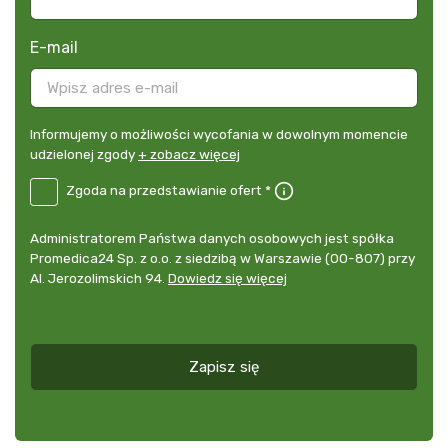
E-mail
Informujemy
Informujemy o możliwości wycofania w dowolnym momencie
o
udzielonej zgody
+ zobacz więcej
możliwości
B2E-
Zgoda na przedstawianie ofert *
wycofania
DE
w
Zgoda
dowolnym
Administrator
Administratorem Państwa danych osobowych jest spółka
na
momencie
danych
Promedica24 Sp. z o.o. z siedzibą w Warszawie (00-807) przy
przedstawianie
udzielonej
osobowych
Al. Jerozolimskich 94.
Dowiedz się więcej
ofert
*
zgody
+
zobacz
więcej
Zapisz się
*