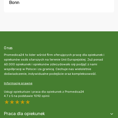
Bonn
O nas
Promedica24 to lider wśród firm oferujących pracę dla opiekunek i
opiekunów osób starszych na terenie Unii Europejskiej. Już ponad
60.000 opiekunek i opiekunów zdecydowało się podjąć z nami
współpracę w Polsce i za granicą. Cechuje nas wieloletnie
doświadczenie, indywidualne podejście oraz kompleksowość.
Informacje prawne
Usługi opiekuńcze i praca dla opiekunek z Promedica24
4.7
z
5
na podstawie
1092
opinii
5 stars
4 stars
3 stars
2 stars
1 star
Praca dla opiekunek