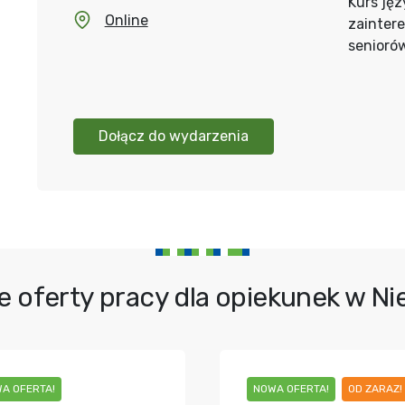
Kurs jęz
Online
zainter
senioró
Dołącz do wydarzenia
e oferty pracy dla opiekunek w N
A OFERTA!
NOWA OFERTA!
OD ZARAZ!