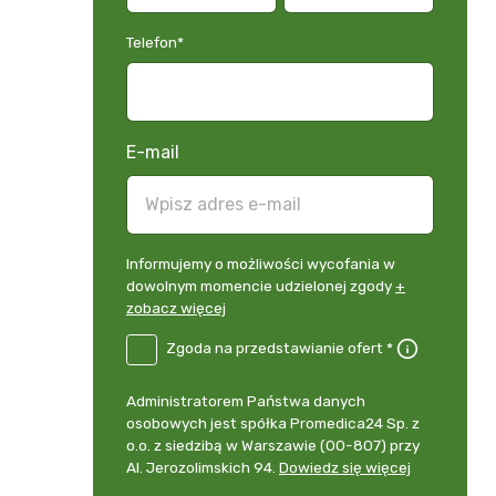
Telefon
*
E-mail
Informujemy
Informujemy o możliwości wycofania w
o
dowolnym momencie udzielonej zgody
+
możliwości
zobacz więcej
wycofania
B2E-
Zgoda na przedstawianie ofert *
w
DE
dowolnym
Zgoda
momencie
Administrator
Administratorem Państwa danych
na
udzielonej
danych
osobowych jest spółka Promedica24 Sp. z
przedstawianie
zgody
osobowych
o.o. z siedzibą w Warszawie (00-807) przy
ofert
*
+
Al. Jerozolimskich 94.
Dowiedz się więcej
zobacz