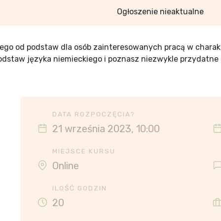
Ogłoszenie nieaktualne
iego od podstaw dla osób zainteresowanych pracą w chara
odstaw języka niemieckiego i poznasz niezwykle przydatn
DATA ROZPOCZĘCIA?
21 września 2023, 10:00
MIEJSCE KURSU
Online
ILOŚĆ GODZIN
20