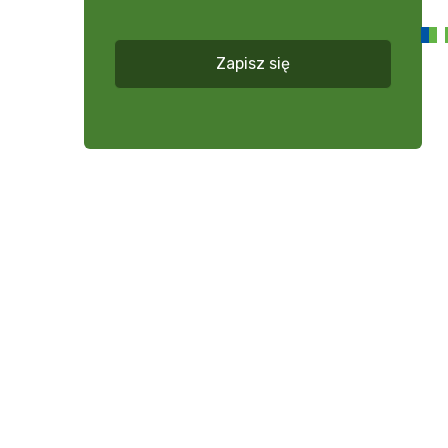
więcej
*
Zapisz się