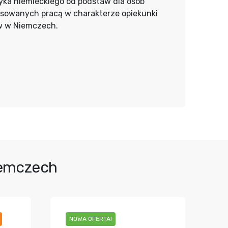
yka niemieckiego od podstaw dla osób
esowanych pracą w charakterze opiekunki
w w Niemczech.
iemczech
NOWA OFERTA!