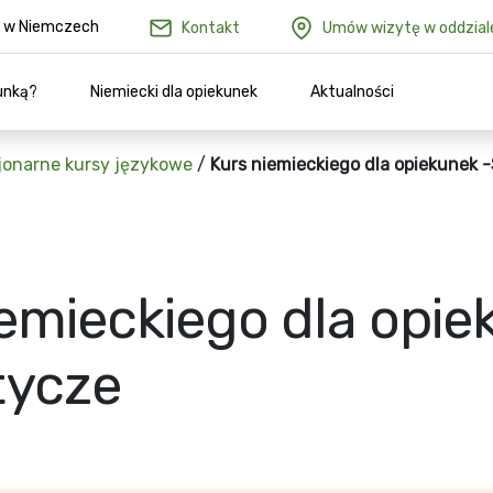
ów w Niemczech
Kontakt
Umów wizytę w oddzial
unką?
Niemiecki dla opiekunek
Aktualności
jonarne kursy językowe
/
Kurs niemieckiego dla opiekunek 
emieckiego dla opie
tycze