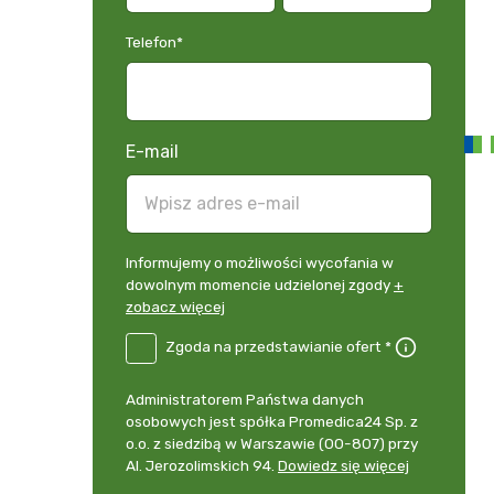
Telefon
*
E-mail
Informujemy
Informujemy o możliwości wycofania w
o
dowolnym momencie udzielonej zgody
+
możliwości
zobacz więcej
wycofania
B2E-
Zgoda na przedstawianie ofert *
w
DE
dowolnym
Zgoda
momencie
Administrator
Administratorem Państwa danych
na
udzielonej
danych
osobowych jest spółka Promedica24 Sp. z
przedstawianie
zgody
osobowych
o.o. z siedzibą w Warszawie (00-807) przy
ofert
*
+
Al. Jerozolimskich 94.
Dowiedz się więcej
zobacz