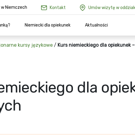
ów w Niemczech
Kontakt
Umów wizytę w oddzial
unką?
Niemiecki dla opiekunek
Aktualności
jonarne kursy językowe
/
Kurs niemieckiego dla opiekunek 
iemieckiego dla opie
ych