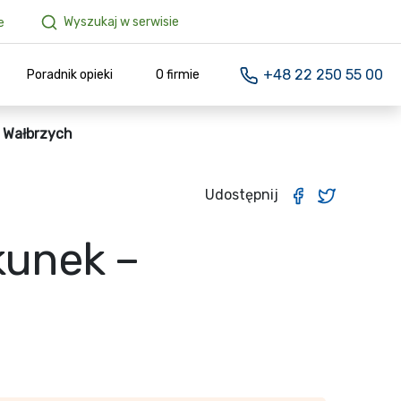
Wyszukaj w serwisie
e
+48 22 250 55 00
Poradnik opieki
O firmie
– Wałbrzych
Udostępnij
kunek –