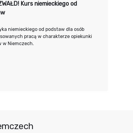
WAŁD! Kurs niemieckiego od
aw
yka niemieckiego od podstaw dla osób
esowanych pracą w charakterze opiekunki
w w Niemczech.
iemczech