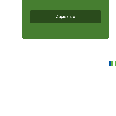
więcej
*
Zapisz się