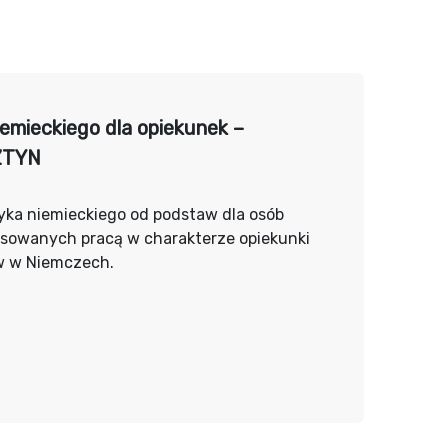
iemieckiego dla opiekunek –
ZTYN
yka niemieckiego od podstaw dla osób
esowanych pracą w charakterze opiekunki
w w Niemczech.