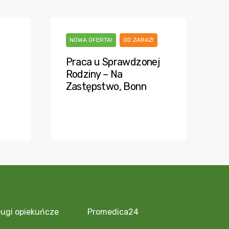
NOWA OFERTA!
OD ZARAZ!
Praca u Sprawdzonej
Rodziny – Na
Zastępstwo, Bonn
e
ługi opiekuńcze
Promedica24