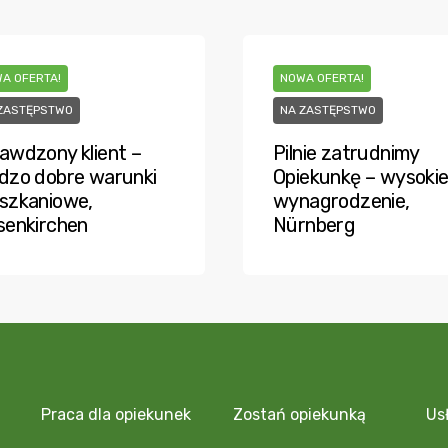
A OFERTA!
NOWA OFERTA!
ZASTĘPSTWO
NA ZASTĘPSTWO
awdzony klient –
Pilnie zatrudnimy
dzo dobre warunki
Opiekunkę – wysoki
szkaniowe,
wynagrodzenie,
senkirchen
Nürnberg
Praca dla opiekunek
Zostań opiekunką
Us