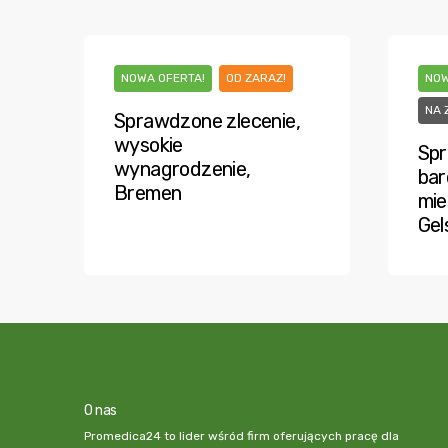
NOWA OFERTA!
OD ZARAZ!
NOW
NA 
Sprawdzone zlecenie,
wysokie
Spr
wynagrodzenie,
bar
Bremen
mie
Gel
O nas
Promedica24 to lider wśród firm oferujących pracę dla