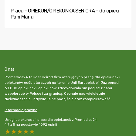
Praca – OPIEKUN/OPIEKUNKA SENIORA – do opieki
Pani Maria
O nas
Promedica24 to lider wśród firm oferujących pracę dla opiekunek i
opiekunów osób starszych na terenie Unii Europejskiej. Już ponad
60.000 opiekunek i opiekunów zdecydowało się podjąć z nami
współpracę w Polsce i za granicą. Cechuje nas wieloletnie
doświadczenie, indywidualne podejście oraz kompleksowość.
Informacje prawne
Usługi opiekuńcze i praca dla opiekunek z Promedica24
4.7
z
5
na podstawie
1092
opinii
5 stars
4 stars
3 stars
2 stars
1 star