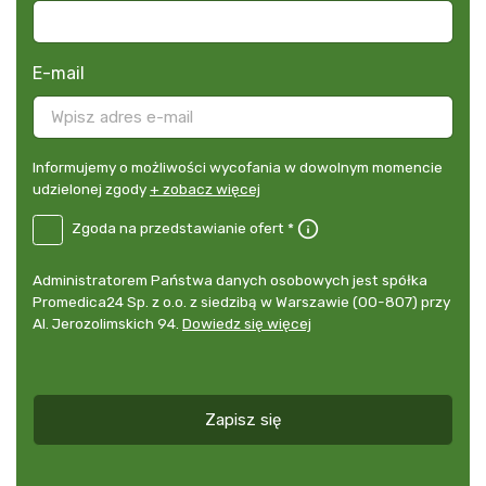
E-mail
Informujemy
Informujemy o możliwości wycofania w dowolnym momencie
o
udzielonej zgody
+ zobacz więcej
możliwości
B2E-
Zgoda na przedstawianie ofert *
wycofania
DE
w
Zgoda
dowolnym
Administrator
Administratorem Państwa danych osobowych jest spółka
na
momencie
danych
Promedica24 Sp. z o.o. z siedzibą w Warszawie (00-807) przy
przedstawianie
udzielonej
osobowych
Al. Jerozolimskich 94.
Dowiedz się więcej
ofert
*
zgody
+
zobacz
więcej
Zapisz się
*