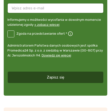
Informujemy
Informujemy o możliwości wycofania w dowolnym momencie
o
udzielonej zgody
+ zobacz więcej
możliwości
B2E-
Zgoda na przedstawianie ofert *
wycofania
DE
w
Zgoda
dowolnym
Administrator
Administratorem Państwa danych osobowych jest spółka
na
momencie
danych
Promedica24 Sp. z o.o. z siedzibą w Warszawie (00-807) przy
przedstawianie
udzielonej
osobowych
Al. Jerozolimskich 94.
Dowiedz się więcej
ofert
*
zgody
+
zobacz
więcej
Zapisz się
*