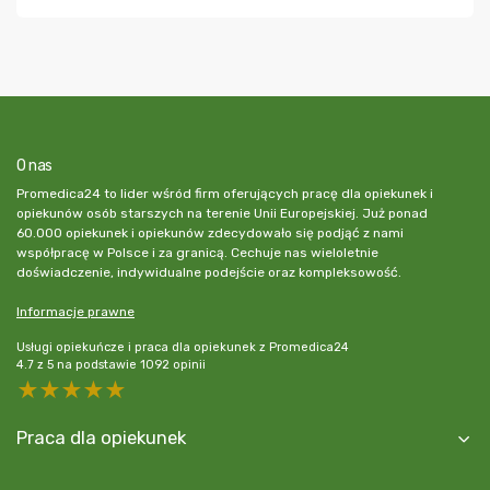
O nas
Promedica24 to lider wśród firm oferujących pracę dla opiekunek i
opiekunów osób starszych na terenie Unii Europejskiej. Już ponad
60.000 opiekunek i opiekunów zdecydowało się podjąć z nami
współpracę w Polsce i za granicą. Cechuje nas wieloletnie
doświadczenie, indywidualne podejście oraz kompleksowość.
Informacje prawne
Usługi opiekuńcze i praca dla opiekunek z Promedica24
4.7
z
5
na podstawie
1092
opinii
5 stars
4 stars
3 stars
2 stars
1 star
Praca dla opiekunek