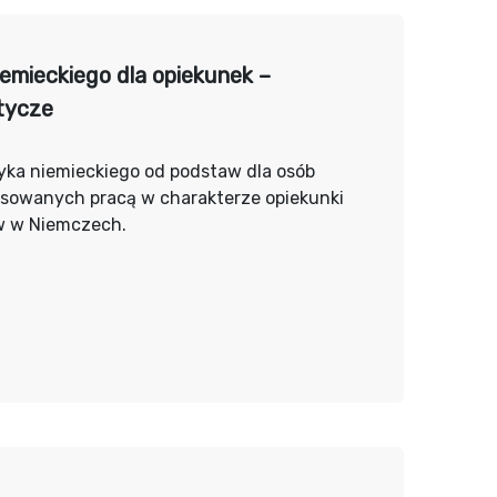
iemieckiego dla opiekunek –
tycze
yka niemieckiego od podstaw dla osób
esowanych pracą w charakterze opiekunki
w w Niemczech.