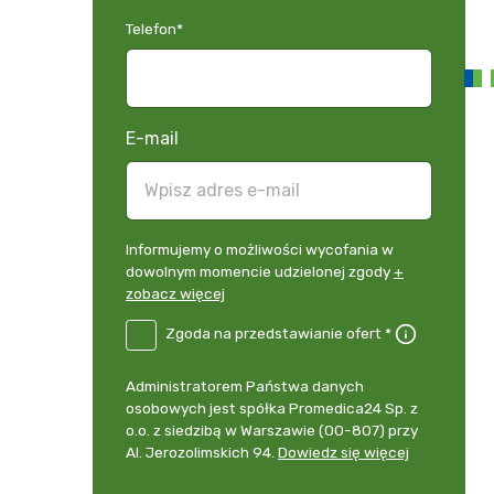
Telefon
*
E-mail
Informujemy
Informujemy o możliwości wycofania w
o
dowolnym momencie udzielonej zgody
+
możliwości
zobacz więcej
wycofania
B2E-
Zgoda na przedstawianie ofert *
w
DE
dowolnym
Zgoda
momencie
Administrator
Administratorem Państwa danych
na
udzielonej
danych
osobowych jest spółka Promedica24 Sp. z
przedstawianie
zgody
osobowych
o.o. z siedzibą w Warszawie (00-807) przy
ofert
*
+
Al. Jerozolimskich 94.
Dowiedz się więcej
zobacz
więcej