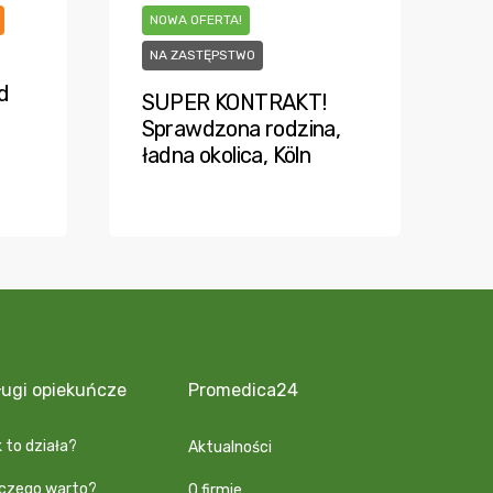
NOWA OFERTA!
NA ZASTĘPSTWO
d
SUPER KONTRAKT!
Sprawdzona rodzina,
ładna okolica, Köln
ługi opiekuńcze
Promedica24
 to działa?
Aktualności
aczego warto?
O firmie