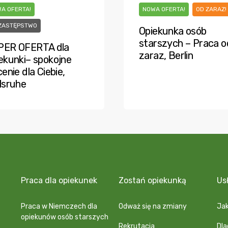
A OFERTA!
NOWA OFERTA!
OD ZARAZ!
ZASTĘPSTWO
Opiekunka osób
starszych – Praca o
PER OFERTA dla
zaraz, Berlin
ekunki– spokojne
cenie dla Ciebie,
lsruhe
Praca dla opiekunek
Zostań opiekunką
Us
Praca w Niemczech dla
Odważ się na zmiany
Jak
opiekunów osób starszych
Rekrutacja
Dl