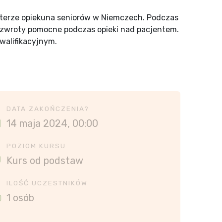
kterze opiekuna seniorów w Niemczech. Podczas
e zwroty pomocne podczas opieki nad pacjentem.
walifikacyjnym.
DATA ZAKOŃCZENIA?
14 maja 2024, 00:00
POZIOM KURSU
Kurs od podstaw
ILOŚĆ UCZESTNIKÓW
1 osób