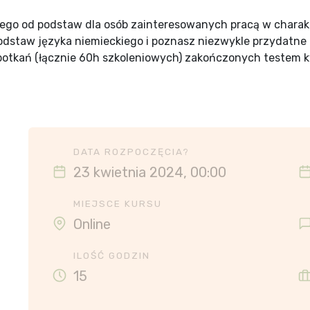
iego od podstaw dla osób zainteresowanych pracą w chara
odstaw języka niemieckiego i poznasz niezwykle przydatn
 spotkań (łącznie 60h szkoleniowych) zakończonych testem k
DATA ROZPOCZĘCIA?
23 kwietnia 2024, 00:00
MIEJSCE KURSU
Online
ILOŚĆ GODZIN
15