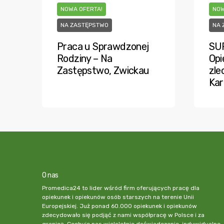
NOWA OFERTA!
NOW
NA ZASTĘPSTWO
NA 
Praca u Sprawdzonej
SU
Rodziny – Na
Opi
Zastępstwo, Zwickau
zle
Kar
O nas
Promedica24 to lider wśród firm oferujących pracę dla
opiekunek i opiekunów osób starszych na terenie Unii
Europejskiej. Już ponad 60.000 opiekunek i opiekunów
zdecydowało się podjąć z nami współpracę w Polsce i za