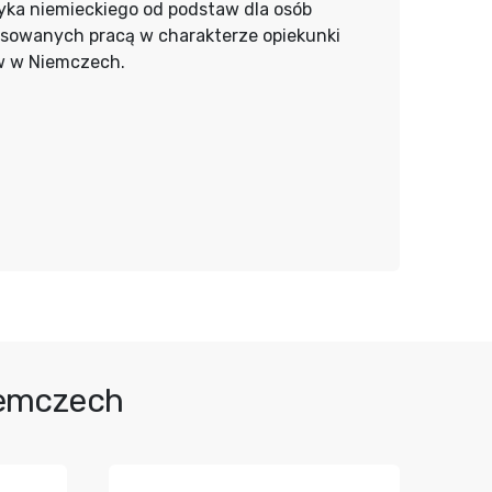
yka niemieckiego od podstaw dla osób
esowanych pracą w charakterze opiekunki
w w Niemczech.
iemczech