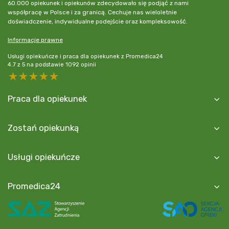
60.000 opiekunek i opiekunów zdecydowało się podjąć z nami
współpracę w Polsce i za granicą. Cechuje nas wieloletnie
doświadczenie, indywidualne podejście oraz kompleksowość.
Informacje prawne
Usługi opiekuńcze i praca dla opiekunek z Promedica24
4.7
z
5
na podstawie
1092
opinii
5 stars
4 stars
3 stars
2 stars
1 star
Praca dla opiekunek
Zostań opiekunką
Usługi opiekuńcze
Promedica24