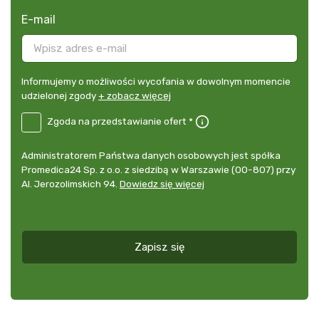
E-mail
Informujemy
Informujemy o możliwości wycofania w dowolnym momencie
o
udzielonej zgody
+ zobacz więcej
możliwości
B2E-
Zgoda na przedstawianie ofert *
wycofania
DE
w
Zgoda
dowolnym
Administrator
Administratorem Państwa danych osobowych jest spółka
na
momencie
danych
Promedica24 Sp. z o.o. z siedzibą w Warszawie (00-807) przy
przedstawianie
udzielonej
osobowych
Al. Jerozolimskich 94.
Dowiedz się więcej
ofert
*
zgody
+
zobacz
więcej
Zapisz się
*