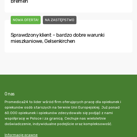
Bremen
NOWA OFERTA!
NA ZASTĘPSTWO
Sprawdzony klient – bardzo dobre warunki
mieszkaniowe, Gelsenkirchen
O nas
Promedica24 to lider wśród firm oferujących pracę dla opiekunek i
opiekunów osób starszych na terenie Unii Europejskiej. Już ponad
60.000 opiekunek i opiekunów zdecydowało się podjąć z nami
współpracę w Polsce i za granicą. Cechuje nas wieloletnie
doświadczenie, indywidualne podejście oraz kompleksowość.
Informacje prawne