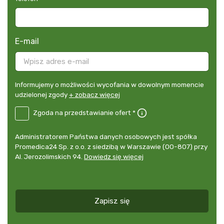
E-mail
Informujemy
Informujemy o możliwości wycofania w dowolnym momencie
o
udzielonej zgody
+ zobacz więcej
możliwości
B2E-
Zgoda na przedstawianie ofert *
wycofania
DE
w
Zgoda
dowolnym
Administrator
Administratorem Państwa danych osobowych jest spółka
na
momencie
danych
Promedica24 Sp. z o.o. z siedzibą w Warszawie (00-807) przy
przedstawianie
udzielonej
osobowych
Al. Jerozolimskich 94.
Dowiedz się więcej
ofert
*
zgody
+
zobacz
więcej
Zapisz się
*