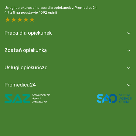
Usługi opiekuńcze i praca dla opiekunek z Promedica24
4.7
z
5
na podstawie
1092
opinii
5 stars
4 stars
3 stars
2 stars
1 star
Praca dla opiekunek
Zostań opiekunką
Usługi opiekuńcze
Promedica24