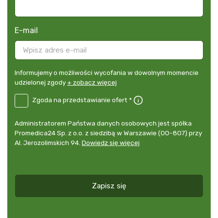
E-mail
Informujemy
Informujemy o możliwości wycofania w dowolnym momencie
o
udzielonej zgody
+ zobacz więcej
możliwości
B2E-
Zgoda na przedstawianie ofert *
wycofania
DE
w
Zgoda
dowolnym
Administrator
Administratorem Państwa danych osobowych jest spółka
na
momencie
danych
Promedica24 Sp. z o.o. z siedzibą w Warszawie (00-807) przy
przedstawianie
udzielonej
osobowych
Al. Jerozolimskich 94.
Dowiedz się więcej
ofert
*
zgody
+
zobacz
więcej
Zapisz się
*