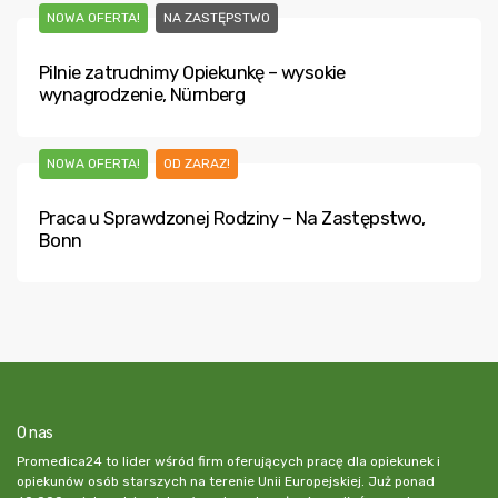
NOWA OFERTA!
NA ZASTĘPSTWO
Pilnie zatrudnimy Opiekunkę – wysokie
wynagrodzenie, Nürnberg
NOWA OFERTA!
OD ZARAZ!
Praca u Sprawdzonej Rodziny – Na Zastępstwo,
Bonn
O nas
Promedica24 to lider wśród firm oferujących pracę dla opiekunek i
opiekunów osób starszych na terenie Unii Europejskiej. Już ponad