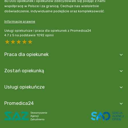
60.000 opiekunek i opiekunów zdecydowało się podjąć z nami
współpracę w Polsce i za granicą. Cechuje nas wieloletnie
doświadczenie, indywidualne podejście oraz kompleksowość.
Informacje prawne
Usługi opiekuńcze i praca dla opiekunek z Promedica24
4.7
z
5
na podstawie
1092
opinii
5 stars
4 stars
3 stars
2 stars
1 star
Praca dla opiekunek
Zostań opiekunką
Usługi opiekuńcze
Promedica24