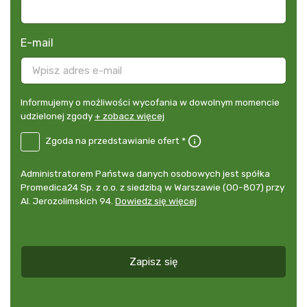
E-mail
Informujemy
Informujemy o możliwości wycofania w dowolnym momencie
o
udzielonej zgody
+ zobacz więcej
możliwości
B2E-
Zgoda na przedstawianie ofert *
wycofania
DE
w
Zgoda
dowolnym
Administrator
Administratorem Państwa danych osobowych jest spółka
na
momencie
danych
Promedica24 Sp. z o.o. z siedzibą w Warszawie (00-807) przy
przedstawianie
udzielonej
osobowych
Al. Jerozolimskich 94.
Dowiedz się więcej
ofert
*
zgody
+
zobacz
więcej
Zapisz się
*