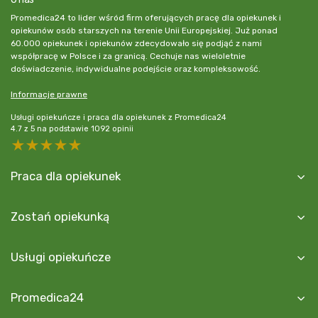
Promedica24 to lider wśród firm oferujących pracę dla opiekunek i
opiekunów osób starszych na terenie Unii Europejskiej. Już ponad
60.000 opiekunek i opiekunów zdecydowało się podjąć z nami
współpracę w Polsce i za granicą. Cechuje nas wieloletnie
doświadczenie, indywidualne podejście oraz kompleksowość.
Informacje prawne
Usługi opiekuńcze i praca dla opiekunek z Promedica24
4.7
z
5
na podstawie
1092
opinii
5 stars
4 stars
3 stars
2 stars
1 star
Praca dla opiekunek
Zostań opiekunką
Usługi opiekuńcze
Promedica24