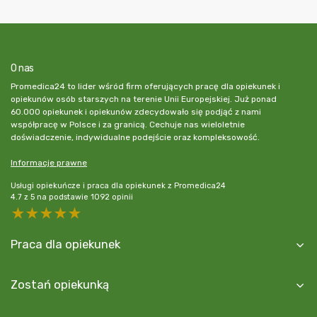
O nas
Promedica24 to lider wśród firm oferujących pracę dla opiekunek i
opiekunów osób starszych na terenie Unii Europejskiej. Już ponad
60.000 opiekunek i opiekunów zdecydowało się podjąć z nami
współpracę w Polsce i za granicą. Cechuje nas wieloletnie
doświadczenie, indywidualne podejście oraz kompleksowość.
Informacje prawne
Usługi opiekuńcze i praca dla opiekunek z Promedica24
4.7
z
5
na podstawie
1092
opinii
5 stars
4 stars
3 stars
2 stars
1 star
Praca dla opiekunek
Zostań opiekunką