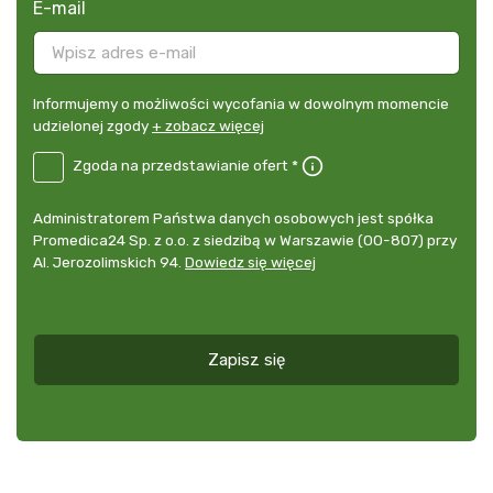
E-mail
Informujemy
Informujemy o możliwości wycofania w dowolnym momencie
o
udzielonej zgody
+ zobacz więcej
możliwości
B2E-
Zgoda na przedstawianie ofert *
wycofania
DE
w
Zgoda
dowolnym
Administrator
Administratorem Państwa danych osobowych jest spółka
na
momencie
danych
Promedica24 Sp. z o.o. z siedzibą w Warszawie (00-807) przy
przedstawianie
udzielonej
osobowych
Al. Jerozolimskich 94.
Dowiedz się więcej
ofert
*
zgody
+
zobacz
więcej
Zapisz się
*