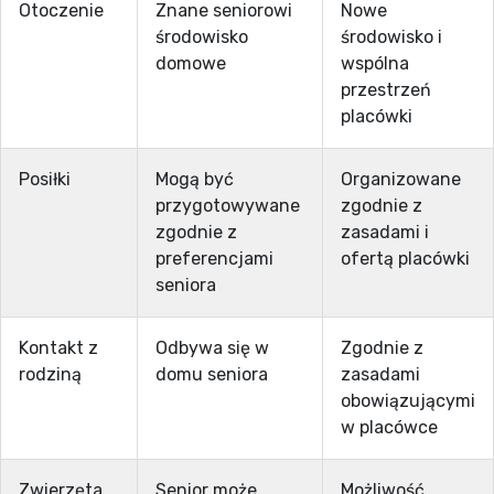
Otoczenie
Znane seniorowi
Nowe
środowisko
środowisko i
domowe
wspólna
przestrzeń
placówki
Posiłki
Mogą być
Organizowane
przygotowywane
zgodnie z
zgodnie z
zasadami i
preferencjami
ofertą placówki
seniora
Kontakt z
Odbywa się w
Zgodnie z
rodziną
domu seniora
zasadami
obowiązującymi
w placówce
Zwierzęta
Senior może
Możliwość