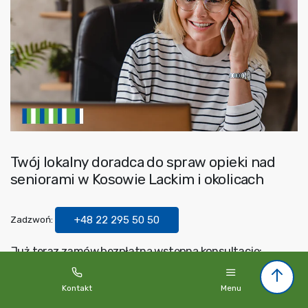
Twój lokalny doradca do spraw opieki nad
seniorami w Kosowie Lackim i okolicach
Zadzwoń:
+48 22 295 50 50
Już teraz zamów bezpłatną wstępną konsultację:
Imię
*
Kontakt
Menu