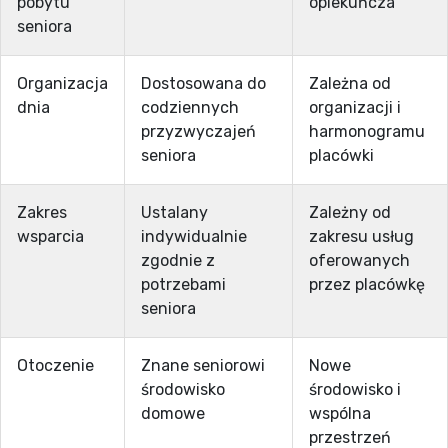
pobytu
opiekuńcza
seniora
Organizacja
Dostosowana do
Zależna od
dnia
codziennych
organizacji i
przyzwyczajeń
harmonogramu
seniora
placówki
Zakres
Ustalany
Zależny od
wsparcia
indywidualnie
zakresu usług
zgodnie z
oferowanych
potrzebami
przez placówkę
seniora
Otoczenie
Znane seniorowi
Nowe
środowisko
środowisko i
domowe
wspólna
przestrzeń