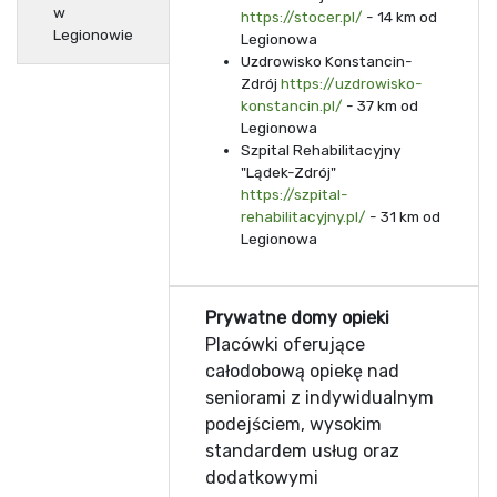
w
https://stocer.pl/
- 14 km od
Legionowie
Legionowa
Uzdrowisko Konstancin-
Zdrój
https://uzdrowisko-
konstancin.pl/
- 37 km od
Legionowa
Szpital Rehabilitacyjny
"Lądek-Zdrój"
https://szpital-
rehabilitacyjny.pl/
- 31 km od
Legionowa
Prywatne domy opieki
Placówki oferujące
całodobową opiekę nad
seniorami z indywidualnym
podejściem, wysokim
standardem usług oraz
dodatkowymi