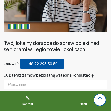
Twój lokalny doradca do spraw opieki nad
seniorami w Legionowie i okolicach
Zadzwoń:
+48 22 295 50 50
Już teraz zamów bezpłatną wstępną konsultację:
Imię
*
Nazwisko
*
Kontakt
Menu
Telefon
*