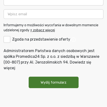
Email
B2C-
Informujemy o możliwości wycofania w dowolnym momencie
PL
udzielonej zgody
+ zobacz więcej
Informacja
B2C-
Zgoda na przedstawienie oferty
o
ALL
możliwości
wycofania
Zgoda
B2C-
Administratorem Państwa danych osobowych jest
zgody
*
na
ALL
spółka Promedica24 Sp. z o.o. z siedzibą w Warszawie
przedstawianie
Administrator
(00-807) przy Al. Jerozolimskich 94.
Dowiedz się
ofert
danych
*
więcej
osobowych
*
Wyślij formularz