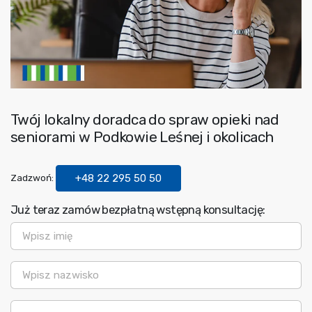
Twój lokalny doradca do spraw opieki nad
seniorami w Podkowie Leśnej i okolicach
Zadzwoń:
+48 22 295 50 50
Już teraz zamów bezpłatną wstępną konsultację:
Imię
*
Nazwisko
*
Telefon
*