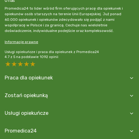
O nas
Promedica24 to lider wśród firm oferujących pracę dla opiekunek i
opiekunów osób starszych na terenie Unii Europejskiej. Już ponad
60.000 opiekunek i opiekunów zdecydowało się podjąć z nami
współpracę w Polsce i za granicą. Cechuje nas wieloletnie
doświadczenie, indywidualne podejście oraz kompleksowość.
Informacje prawne
Usługi opiekuńcze i praca dla opiekunek z Promedica24
4.7
z
5
na podstawie
1092
opinii
5 stars
4 stars
3 stars
2 stars
1 star
Praca dla opiekunek
Zostań opiekunką
Usługi opiekuńcze
Promedica24