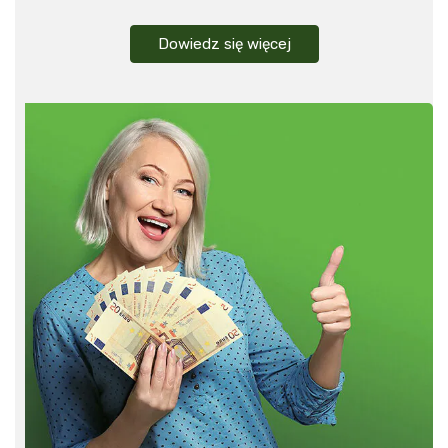
Dowiedz się więcej