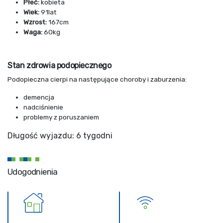
Płeć:
kobieta
Wiek:
91lat
Wzrost:
167cm
Waga:
60kg
Stan zdrowia podopiecznego
Podopieczna cierpi na następujące choroby i zaburzenia:
demencja
nadciśnienie
problemy z poruszaniem
Długość wyjazdu: 6 tygodni
Udogodnienia