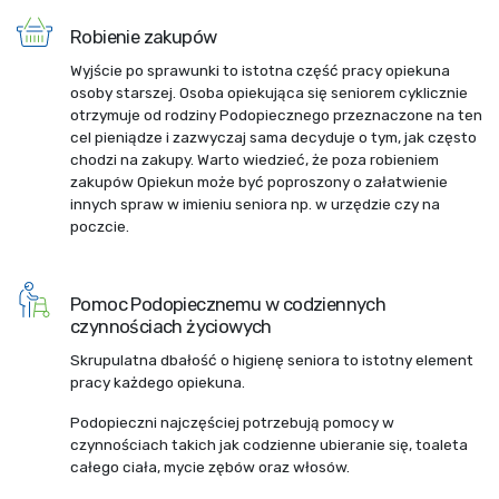
Robienie zakupów
Wyjście po sprawunki to istotna część pracy opiekuna
osoby starszej. Osoba opiekująca się seniorem cyklicznie
otrzymuje od rodziny Podopiecznego przeznaczone na ten
cel pieniądze i zazwyczaj sama decyduje o tym, jak często
chodzi na zakupy. Warto wiedzieć, że poza robieniem
zakupów Opiekun może być poproszony o załatwienie
innych spraw w imieniu seniora np. w urzędzie czy na
poczcie.
Pomoc Podopiecznemu w codziennych
czynnościach życiowych
Skrupulatna dbałość o higienę seniora to istotny element
pracy każdego opiekuna.
Podopieczni najczęściej potrzebują pomocy w
czynnościach takich jak codzienne ubieranie się, toaleta
całego ciała, mycie zębów oraz włosów.