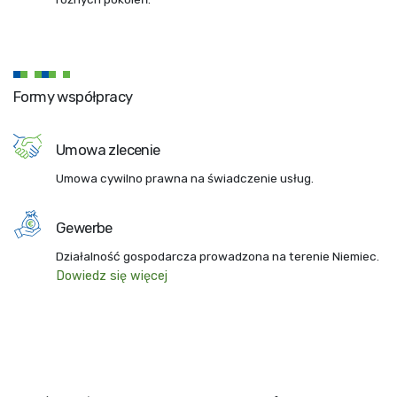
Formy współpracy
Umowa zlecenie
Umowa cywilno prawna na świadczenie usług.
Gewerbe
Działalność gospodarcza prowadzona na terenie Niemiec.
Dowiedz się więcej