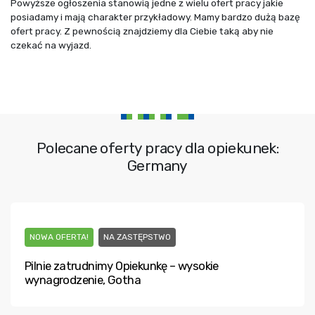
Powyższe ogłoszenia stanowią jedne z wielu ofert pracy jakie
posiadamy i mają charakter przykładowy. Mamy bardzo dużą bazę
ofert pracy. Z pewnością znajdziemy dla Ciebie taką aby nie
czekać na wyjazd.
Polecane oferty pracy dla opiekunek:
Germany
NOWA OFERTA!
NA ZASTĘPSTWO
Pilnie zatrudnimy Opiekunkę – wysokie
wynagrodzenie, Gotha