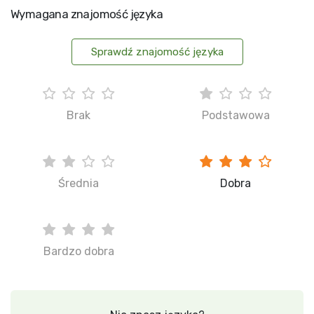
Wymagana znajomość języka
Sprawdź znajomość języka
Brak
Podstawowa
Średnia
Dobra
Bardzo dobra