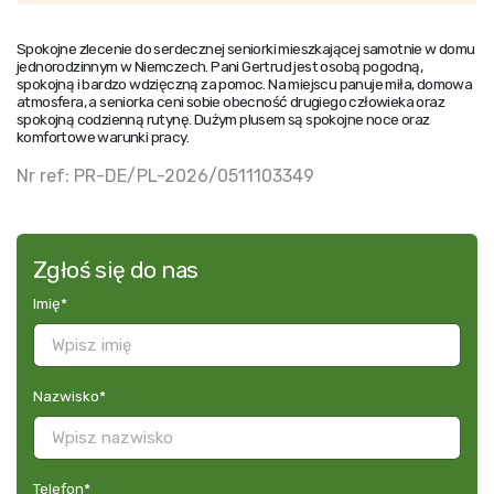
Spokojne zlecenie do serdecznej seniorki mieszkającej samotnie w domu
jednorodzinnym w Niemczech. Pani Gertrud jest osobą pogodną,
spokojną i bardzo wdzięczną za pomoc. Na miejscu panuje miła, domowa
atmosfera, a seniorka ceni sobie obecność drugiego człowieka oraz
spokojną codzienną rutynę. Dużym plusem są spokojne noce oraz
komfortowe warunki pracy.
Nr ref: PR-DE/PL-2026/0511103349
Zgłoś się do nas
Imię
*
Nazwisko
*
Telefon
*