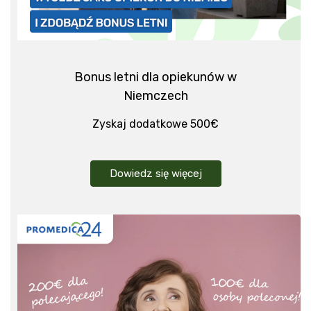
Bonus letni dla opiekunów w
Niemczech
Zyskaj dodatkowe 500€
Dowiedz się więcej