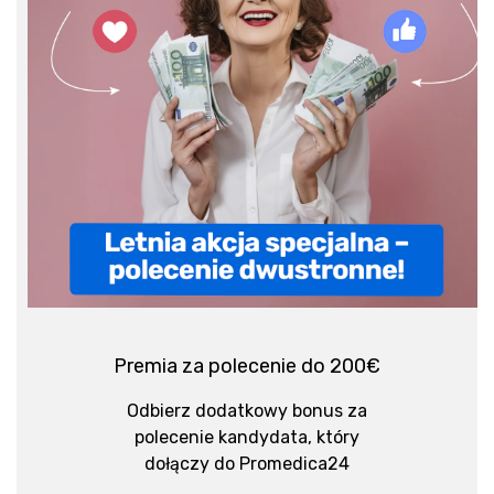
Premia za polecenie do 200€
Odbierz dodatkowy bonus za
polecenie kandydata, który
dołączy do Promedica24