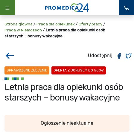
Strona główna
/
Praca dla opiekunek
/
Oferty pracy
/
Praca w Niemczech
/
Letnia praca dla opiekunki osób
starszych – bonusy wakacyjne
Udostępnij
SPRAWDZONE ZLECENIE
OFERTA Z BONUSEM DO 500€
Letnia praca dla opiekunki osób
starszych – bonusy wakacyjne
Ogłoszenie nieaktualne