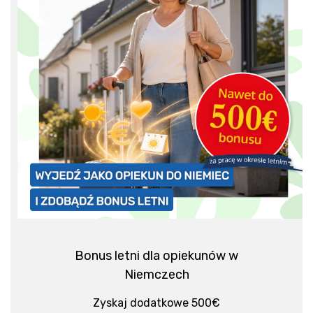
Bonus letni dla opiekunów w
Niemczech
Zyskaj dodatkowe 500€