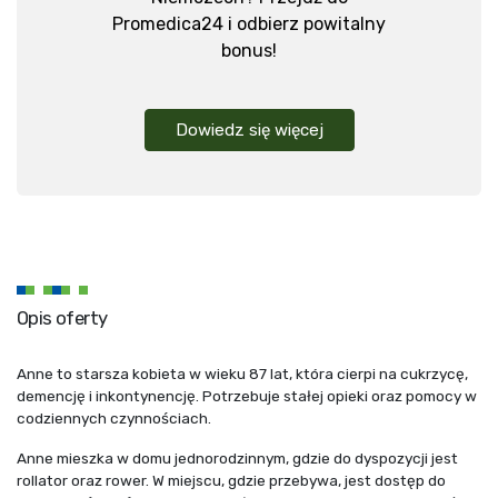
Promedica24 i odbierz powitalny
bonus!
Dowiedz się więcej
Opis oferty
Anne to starsza kobieta w wieku 87 lat, która cierpi na cukrzycę,
demencję i inkontynencję. Potrzebuje stałej opieki oraz pomocy w
codziennych czynnościach.
Anne mieszka w domu jednorodzinnym, gdzie do dyspozycji jest
rollator oraz rower. W miejscu, gdzie przebywa, jest dostęp do