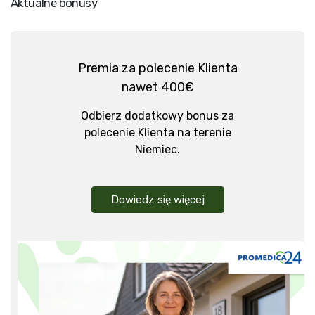
Aktualne bonusy
Premia za polecenie Klienta
nawet 400€
Odbierz dodatkowy bonus za
polecenie Klienta na terenie
Niemiec.
Dowiedz się więcej