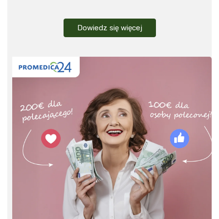
Dowiedz się więcej