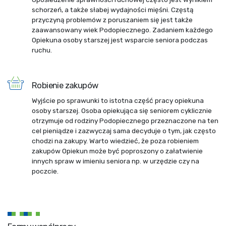
schorzeń, a także słabej wydajności mięśni. Częstą
przyczyną problemów z poruszaniem się jest także
zaawansowany wiek Podopiecznego. Zadaniem każdego
Opiekuna osoby starszej jest wsparcie seniora podczas
ruchu.
Robienie zakupów
Wyjście po sprawunki to istotna część pracy opiekuna
osoby starszej. Osoba opiekująca się seniorem cyklicznie
otrzymuje od rodziny Podopiecznego przeznaczone na ten
cel pieniądze i zazwyczaj sama decyduje o tym, jak często
chodzi na zakupy. Warto wiedzieć, że poza robieniem
zakupów Opiekun może być poproszony o załatwienie
innych spraw w imieniu seniora np. w urzędzie czy na
poczcie.