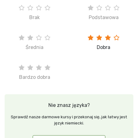
Brak
Podstawowa
Średnia
Dobra
Bardzo dobra
Nie znasz języka?
Sprawdź nasze darmowe kursy i przekonaj się, jak łatwy jest
język niemiecki.