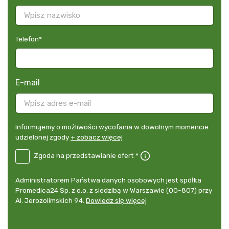
Telefon
*
E-mail
Informujemy
Informujemy o możliwości wycofania w dowolnym momencie
o
udzielonej zgody
+ zobacz więcej
możliwości
B2E-
Zgoda na przedstawianie ofert *
wycofania
DE
w
Zgoda
dowolnym
Administrator
Administratorem Państwa danych osobowych jest spółka
na
momencie
danych
Promedica24 Sp. z o.o. z siedzibą w Warszawie (00-807) przy
przedstawianie
udzielonej
osobowych
Al. Jerozolimskich 94.
Dowiedz się więcej
ofert
*
zgody
+
zobacz