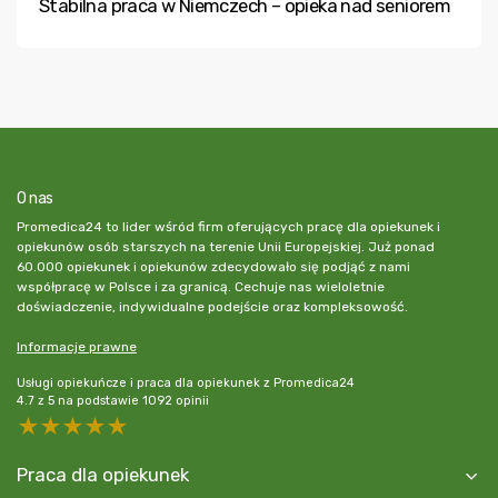
Stabilna praca w Niemczech – opieka nad seniorem
O nas
Promedica24 to lider wśród firm oferujących pracę dla opiekunek i
opiekunów osób starszych na terenie Unii Europejskiej. Już ponad
60.000 opiekunek i opiekunów zdecydowało się podjąć z nami
współpracę w Polsce i za granicą. Cechuje nas wieloletnie
doświadczenie, indywidualne podejście oraz kompleksowość.
Informacje prawne
Usługi opiekuńcze i praca dla opiekunek z Promedica24
4.7
z
5
na podstawie
1092
opinii
5 stars
4 stars
3 stars
2 stars
1 star
Praca dla opiekunek