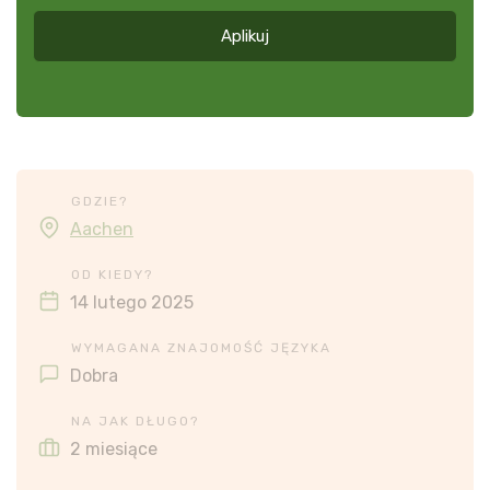
więcej
Aplikuj
*
GDZIE?
Aachen
OD KIEDY?
14 lutego 2025
WYMAGANA ZNAJOMOŚĆ JĘZYKA
Dobra
NA JAK DŁUGO?
2 miesiące