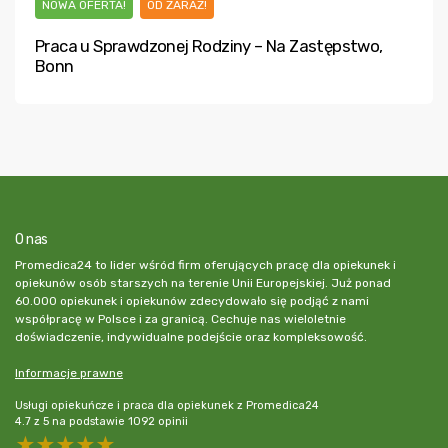
NOWA OFERTA!
OD ZARAZ!
Praca u Sprawdzonej Rodziny – Na Zastępstwo,
Bonn
O nas
Promedica24 to lider wśród firm oferujących pracę dla opiekunek i
opiekunów osób starszych na terenie Unii Europejskiej. Już ponad
60.000 opiekunek i opiekunów zdecydowało się podjąć z nami
współpracę w Polsce i za granicą. Cechuje nas wieloletnie
doświadczenie, indywidualne podejście oraz kompleksowość.
Informacje prawne
Usługi opiekuńcze i praca dla opiekunek z Promedica24
4.7
z
5
na podstawie
1092
opinii
5 stars
4 stars
3 stars
2 stars
1 star