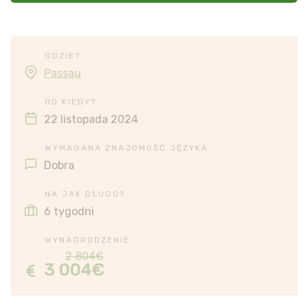
GDZIE?
Passau
OD KIEDY?
22 listopada 2024
WYMAGANA ZNAJOMOŚĆ JĘZYKA
Dobra
NA JAK DŁUGO?
6 tygodni
WYNAGRODZENIE
2 804€
3 004€