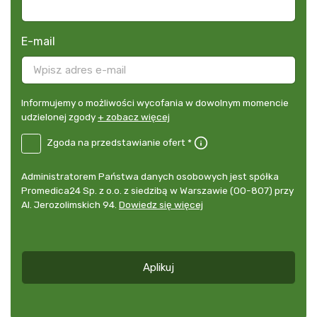
E-mail
Informujemy
Informujemy o możliwości wycofania w dowolnym momencie
o
udzielonej zgody
+ zobacz więcej
możliwości
B2E-
Zgoda na przedstawianie ofert *
wycofania
DE
w
Zgoda
dowolnym
Administrator
Administratorem Państwa danych osobowych jest spółka
na
momencie
danych
Promedica24 Sp. z o.o. z siedzibą w Warszawie (00-807) przy
przedstawianie
udzielonej
osobowych
Al. Jerozolimskich 94.
Dowiedz się więcej
ofert
*
zgody
+
zobacz
więcej
Aplikuj
*