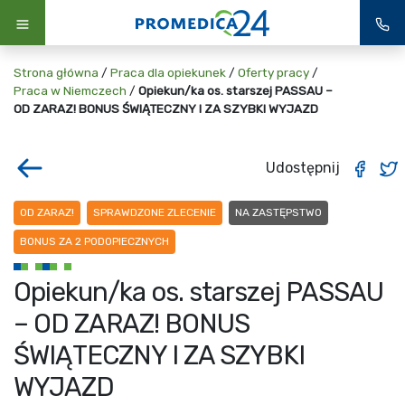
Strona główna
/
Praca dla opiekunek
/
Oferty pracy
/
Praca w Niemczech
/
Opiekun/ka os. starszej PASSAU –
OD ZARAZ! BONUS ŚWIĄTECZNY I ZA SZYBKI WYJAZD
Udostępnij
OD ZARAZ!
SPRAWDZONE ZLECENIE
NA ZASTĘPSTWO
BONUS ZA 2 PODOPIECZNYCH
Opiekun/ka os. starszej PASSAU
– OD ZARAZ! BONUS
ŚWIĄTECZNY I ZA SZYBKI
WYJAZD