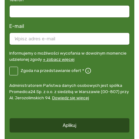
E-mail
Informujemy
Informujemy o możliwości wycofania w dowolnym momencie
o
udzielonej zgody
+ zobacz więcej
możliwości
B2E-
Zgoda na przedstawianie ofert *
wycofania
DE
w
Zgoda
dowolnym
Administrator
Administratorem Państwa danych osobowych jest spółka
na
momencie
danych
Promedica24 Sp. z o.o. z siedzibą w Warszawie (00-807) przy
przedstawianie
udzielonej
osobowych
Al. Jerozolimskich 94.
Dowiedz się więcej
ofert
*
zgody
+
zobacz
więcej
Aplikuj
*