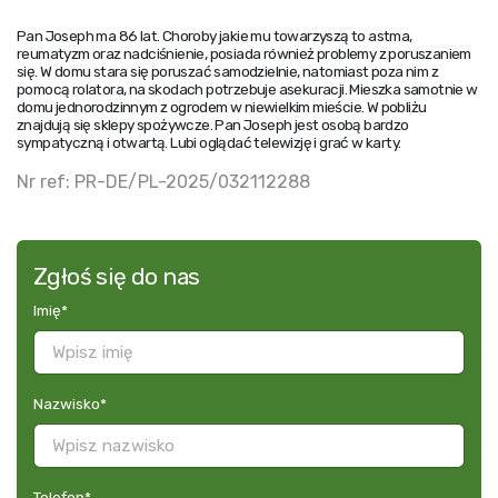
Pan Joseph ma 86 lat. Choroby jakie mu towarzyszą to astma,
reumatyzm oraz nadciśnienie, posiada również problemy z poruszaniem
się. W domu stara się poruszać samodzielnie, natomiast poza nim z
pomocą rolatora, na skodach potrzebuje asekuracji. Mieszka samotnie w
domu jednorodzinnym z ogrodem w niewielkim mieście. W pobliżu
znajdują się sklepy spożywcze. Pan Joseph jest osobą bardzo
sympatyczną i otwartą. Lubi oglądać telewizję i grać w karty.
Nr ref: PR-DE/PL-2025/032112288
Zgłoś się do nas
Imię
*
Nazwisko
*
Telefon
*