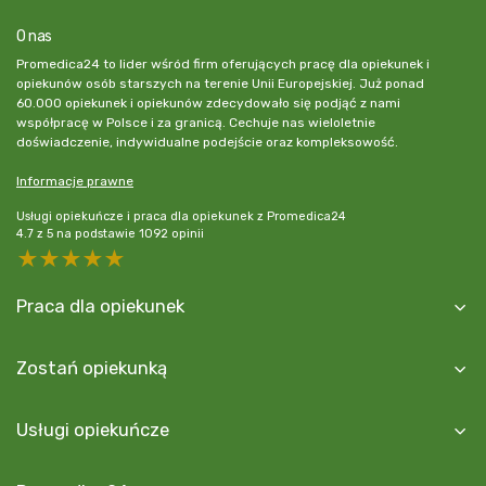
O nas
Promedica24 to lider wśród firm oferujących pracę dla opiekunek i
opiekunów osób starszych na terenie Unii Europejskiej. Już ponad
60.000 opiekunek i opiekunów zdecydowało się podjąć z nami
współpracę w Polsce i za granicą. Cechuje nas wieloletnie
doświadczenie, indywidualne podejście oraz kompleksowość.
Informacje prawne
Usługi opiekuńcze i praca dla opiekunek z Promedica24
4.7
z
5
na podstawie
1092
opinii
5 stars
4 stars
3 stars
2 stars
1 star
Praca dla opiekunek
Zostań opiekunką
Usługi opiekuńcze