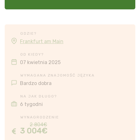
GDZIE?
Frankfurt am Main
OD KIEDY?
07 kwietnia 2025
WYMAGANA ZNAJOMOŚĆ JĘZYKA
Bardzo dobra
NA JAK DŁUGO?
6 tygodni
WYNAGRODZENIE
2 804€
3 004€