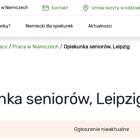
ów w Niemczech
Kontakt
Umów wizytę w oddzial
unką?
Niemiecki dla opiekunek
Aktualności
acy
/
Praca w Niemczech
/
Opiekunka seniorów, Leipzig
nka seniorów, Leipzi
Ogłoszenie nieaktualne