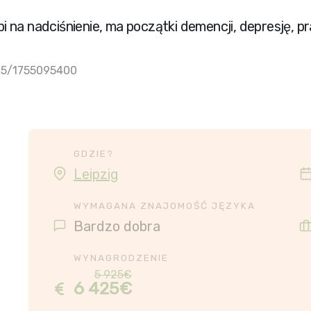
erpi na nadciśnienie, ma początki demencji, depresję, 
025/1755095400
GDZIE?
Leipzig
WYMAGANA ZNAJOMOŚĆ JĘZYKA
Bardzo dobra
WYNAGRODZENIE
5 925€
6 425€