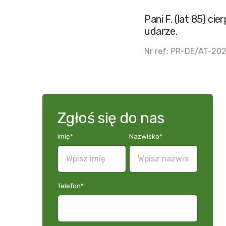
Pani F. (lat 85) ci
udarze.
Nr ref: PR-DE/AT-2
Zgłoś się do nas
Imię
*
Nazwisko
*
Telefon
*