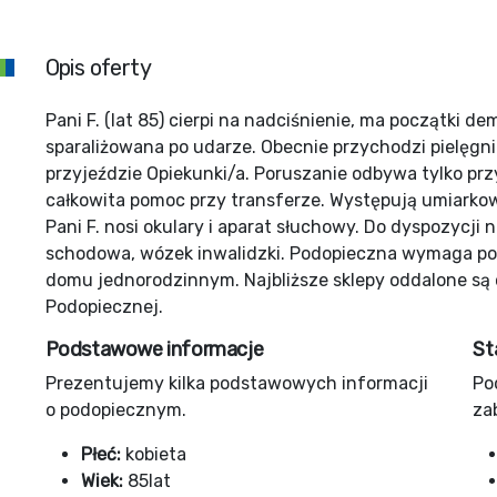
Opis oferty
Pani F. (lat 85) cierpi na nadciśnienie, ma początki de
sparaliżowana po udarze. Obecnie przychodzi pielęgn
przyjeździe Opiekunki/a. Poruszanie odbywa tylko p
całkowita pomoc przy transferze. Występują umiarko
Pani F. nosi okulary i aparat słuchowy. Do dyspozycji
schodowa, wózek inwalidzki. Podopieczna wymaga pom
domu jednorodzinnym. Najbliższe sklepy oddalone są 
Podopiecznej.
Podstawowe informacje
St
Prezentujemy kilka podstawowych informacji
Po
o podopiecznym.
za
Płeć:
kobieta
Wiek:
85lat