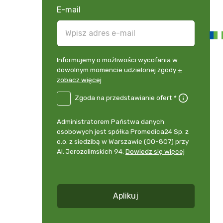
E-mail
Informujemy
Informujemy o możliwości wycofania w
o
dowolnym momencie udzielonej zgody
+
możliwości
zobacz więcej
wycofania
B2E-
Zgoda na przedstawianie ofert *
w
DE
dowolnym
Zgoda
momencie
Administrator
Administratorem Państwa danych
na
udzielonej
danych
osobowych jest spółka Promedica24 Sp. z
przedstawianie
zgody
osobowych
o.o. z siedzibą w Warszawie (00-807) przy
ofert
*
+
Al. Jerozolimskich 94.
Dowiedz się więcej
zobacz
więcej
*
Aplikuj