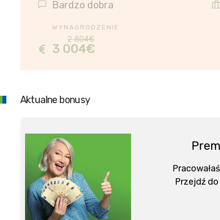
Bardzo dobra
WYNAGRODZENIE
2 804€
3 004€
Aktualne bonusy
Prem
Pracowałaś
Przejdź do