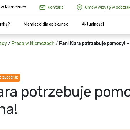
ów w Niemczech
Kontakt
Umów wizytę w oddzial
unką?
Niemiecki dla opiekunek
Aktualności
acy
/
Praca w Niemczech
/
Pani Klara potrzebuje pomocy! –
 ZLECENIE
ara potrzebuje pomo
na!