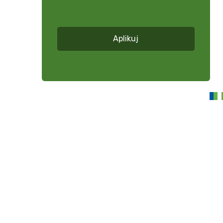
zobacz
więcej
*
Aplikuj