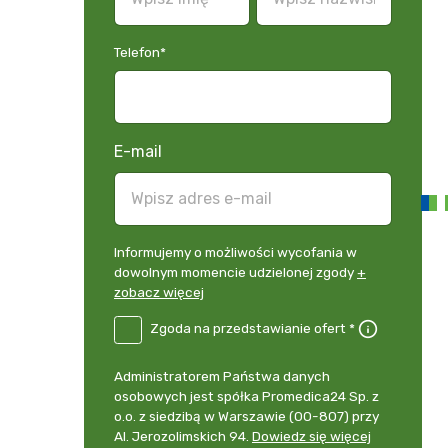
Telefon
*
E-mail
Informujemy
Informujemy o możliwości wycofania w
o
dowolnym momencie udzielonej zgody
+
możliwości
zobacz więcej
wycofania
B2E-
Zgoda na przedstawianie ofert *
w
DE
dowolnym
Zgoda
momencie
Administrator
Administratorem Państwa danych
na
udzielonej
danych
osobowych jest spółka Promedica24 Sp. z
przedstawianie
zgody
osobowych
o.o. z siedzibą w Warszawie (00-807) przy
ofert
*
+
Al. Jerozolimskich 94.
Dowiedz się więcej