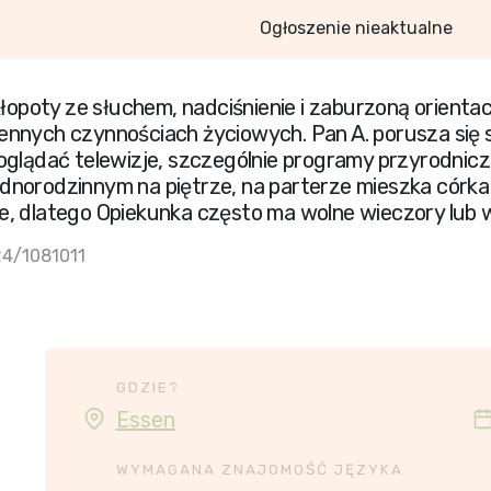
Ogłoszenie nieaktualne
 kłopoty ze słuchem, nadciśnienie i zaburzoną orien
nnych czynnościach życiowych. Pan A. porusza się s
oglądać telewizje, szczególnie programy przyrodnicz
dnorodzinnym na piętrze, na parterze mieszka córka
e, dlatego Opiekunka często ma wolne wieczory lub 
24/1081011
GDZIE?
Essen
WYMAGANA ZNAJOMOŚĆ JĘZYKA