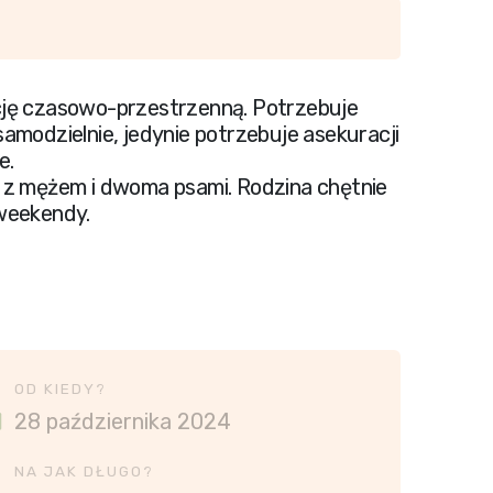
tację czasowo-przestrzenną. Potrzebuje
amodzielnie, jedynie potrzebuje asekuracji
e.
 z mężem i dwoma psami. Rodzina chętnie
weekendy.
OD KIEDY?
28 października 2024
NA JAK DŁUGO?