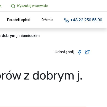
Wyszukaj w serwisie
e
+48 22 250 55 00
Poradnik opieki
O firmie
z dobrym j. niemieckim
Udostępnij
orów z dobrym j.