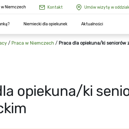
ów w Niemczech
Kontakt
Umów wizytę w oddzial
unką?
Niemiecki dla opiekunek
Aktualności
acy
/
Praca w Niemczech
/
Praca dla opiekuna/ki seniorów 
la opiekuna/ki seni
ckim