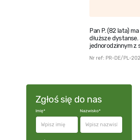
Pan P. (82 lata) m
dłuższe dystanse. 
jednorodzinnym z s
Nr ref: PR-DE/PL-20
Zgłoś się do nas
Imię
*
Nazwisko
*