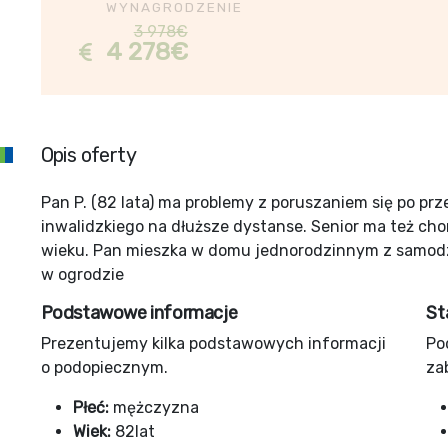
WYNAGRODZENIE
3 978€
4 278€
Opis oferty
Pan P. (82 lata) ma problemy z poruszaniem się po prz
inwalidzkiego na dłuższe dystanse. Senior ma też cho
wieku. Pan mieszka w domu jednorodzinnym z samodzi
w ogrodzie
Podstawowe informacje
St
Prezentujemy kilka podstawowych informacji
Po
o podopiecznym.
za
Płeć:
mężczyzna
Wiek:
82lat