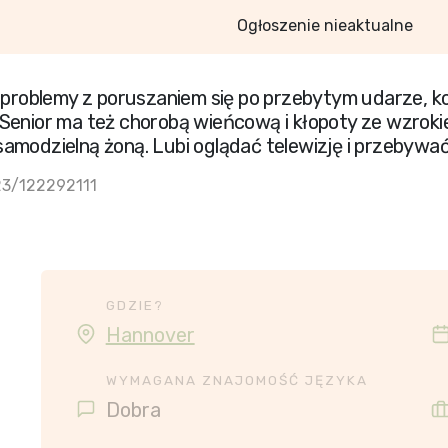
Ogłoszenie nieaktualne
a problemy z poruszaniem się po przebytym udarze, ko
Senior ma też chorobą wieńcową i kłopoty ze wzroki
amodzielną żoną. Lubi oglądać telewizję i przebywa
23/122292111
GDZIE?
Hannover
WYMAGANA ZNAJOMOŚĆ JĘZYKA
Dobra