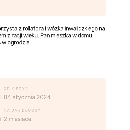
rzysta z rollatora i wózka inwalidzkiego na
em z racji wieku. Pan mieszka w domu
ć w ogrodzie
OD KIEDY?
04 stycznia 2024
NA JAK DŁUGO?
2 miesiące