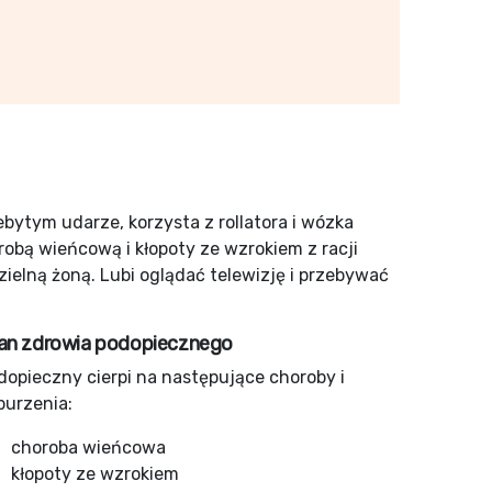
ebytym udarze, korzysta z rollatora i wózka
robą wieńcową i kłopoty ze wzrokiem z racji
elną żoną. Lubi oglądać telewizję i przebywać
an zdrowia podopiecznego
dopieczny cierpi na następujące choroby i
burzenia:
choroba wieńcowa
kłopoty ze wzrokiem