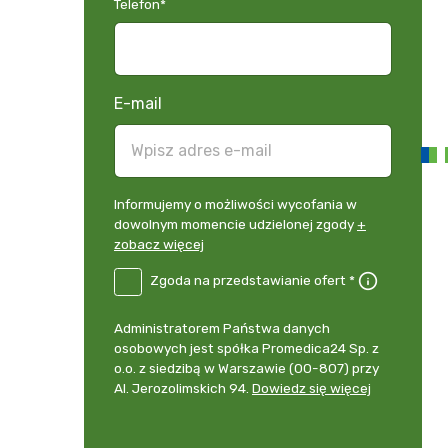
Telefon
*
E-mail
Informujemy
Informujemy o możliwości wycofania w
o
dowolnym momencie udzielonej zgody
+
możliwości
zobacz więcej
wycofania
B2E-
Zgoda na przedstawianie ofert *
w
DE
dowolnym
Zgoda
momencie
Administrator
Administratorem Państwa danych
na
udzielonej
danych
osobowych jest spółka Promedica24 Sp. z
przedstawianie
zgody
osobowych
o.o. z siedzibą w Warszawie (00-807) przy
ofert
*
+
Al. Jerozolimskich 94.
Dowiedz się więcej
zobacz
więcej
*