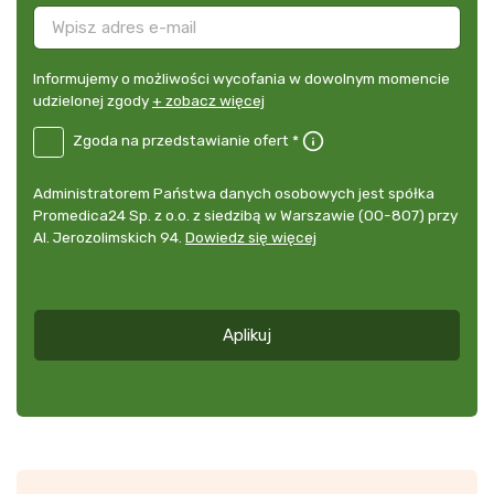
Informujemy
Informujemy o możliwości wycofania w dowolnym momencie
o
udzielonej zgody
+ zobacz więcej
możliwości
B2E-
Zgoda na przedstawianie ofert *
wycofania
DE
w
Zgoda
dowolnym
Administrator
Administratorem Państwa danych osobowych jest spółka
na
momencie
danych
Promedica24 Sp. z o.o. z siedzibą w Warszawie (00-807) przy
przedstawianie
udzielonej
osobowych
Al. Jerozolimskich 94.
Dowiedz się więcej
ofert
*
zgody
+
zobacz
więcej
Aplikuj
*