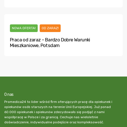
NOWA OFERTA!
OD ZARAZ!
Praca od zaraz – Bardzo Dobre Warunki
Mieszkaniowe, Potsdam
O nas
Promedica24 to lider wśród firm oferujących pracę dla opiekunek i
opiekunów osób starszych na terenie Unii Europejskiej. Już ponad
60.000 opiekunek i opiekunów zdecydowało się podjąć z nami
współpracę w Polsce i za granicą. Cechuje nas wieloletnie
doświadczenie, indywidualne podejście oraz kompleksowość.