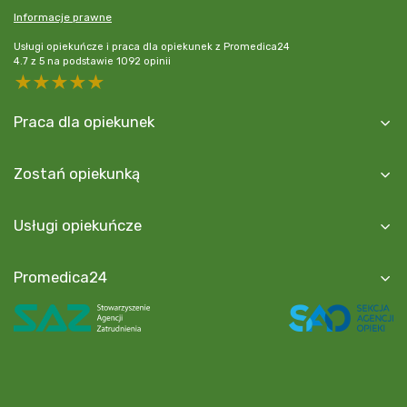
Informacje prawne
Usługi opiekuńcze i praca dla opiekunek z Promedica24
4.7
z
5
na podstawie
1092
opinii
5 stars
4 stars
3 stars
2 stars
1 star
Praca dla opiekunek
Zostań opiekunką
Usługi opiekuńcze
Promedica24