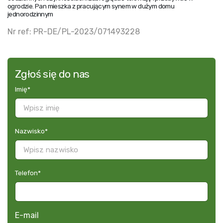
ogrodzie. Pan mieszka z pracującym synem w dużym domu
jednorodzinnym
Nr ref: PR-DE/PL-2023/071493228
Zgłoś się do nas
Imię
*
Nazwisko
*
Telefon
*
E-mail