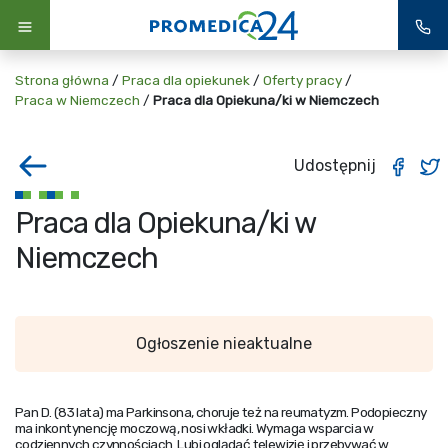
Strona główna
/
Praca dla opiekunek
/
Oferty pracy
/
Praca w Niemczech
/
Praca dla Opiekuna/ki w Niemczech
Udostępnij
Praca dla Opiekuna/ki w
Niemczech
Ogłoszenie nieaktualne
Pan D. (83 lata) ma Parkinsona, choruje też na reumatyzm. Podopieczny
ma inkontynencję moczową, nosi wkładki. Wymaga wsparcia w
codziennych czynnościach. Lubi oglądać telewizję i przebywać w