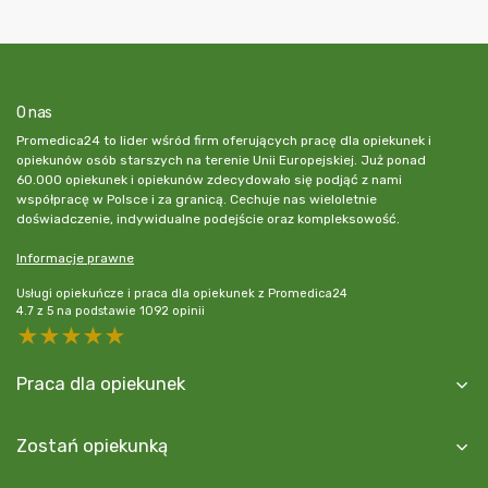
O nas
Promedica24 to lider wśród firm oferujących pracę dla opiekunek i
opiekunów osób starszych na terenie Unii Europejskiej. Już ponad
60.000 opiekunek i opiekunów zdecydowało się podjąć z nami
współpracę w Polsce i za granicą. Cechuje nas wieloletnie
doświadczenie, indywidualne podejście oraz kompleksowość.
Informacje prawne
Usługi opiekuńcze i praca dla opiekunek z Promedica24
4.7
z
5
na podstawie
1092
opinii
5 stars
4 stars
3 stars
2 stars
1 star
Praca dla opiekunek
Zostań opiekunką