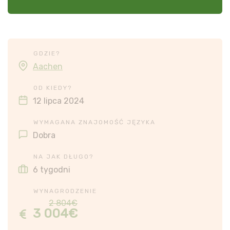
GDZIE?
Aachen
OD KIEDY?
12 lipca 2024
WYMAGANA ZNAJOMOŚĆ JĘZYKA
Dobra
NA JAK DŁUGO?
6 tygodni
WYNAGRODZENIE
2 804€
3 004€