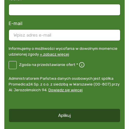
E-mail
Informujemy
Informujemy o możliwości wycofania w dowolnym momencie
o
udzielonej zgody
+ zobacz więcej
możliwości
B2E-
Zgoda na przedstawianie ofert *
wycofania
DE
w
Zgoda
dowolnym
Administrator
Administratorem Państwa danych osobowych jest spółka
na
momencie
danych
Promedica24 Sp. z o.o. z siedzibą w Warszawie (00-807) przy
przedstawianie
udzielonej
osobowych
Al. Jerozolimskich 94.
Dowiedz się więcej
ofert
*
zgody
+
zobacz
więcej
Aplikuj
*