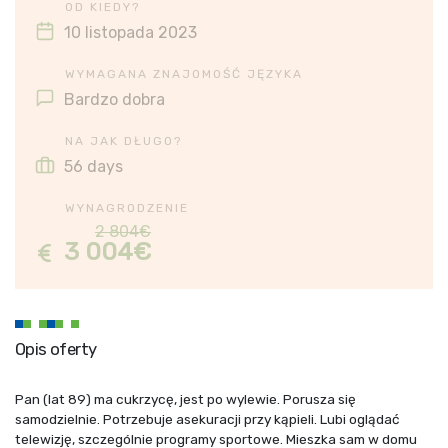
OD KIEDY?
10 listopada 2023
WYMAGANA ZNAJOMOŚĆ JĘZYKA
Bardzo dobra
NA JAK DŁUGO?
56 days
WYNAGRODZENIE
2 804€
3 004€
Opis oferty
Pan (lat 89) ma cukrzycę, jest po wylewie. Porusza się
samodzielnie. Potrzebuje asekuracji przy kąpieli. Lubi oglądać
telewizję, szczególnie programy sportowe. Mieszka sam w domu