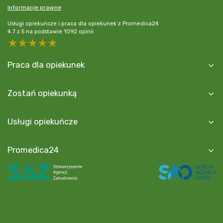
Informacje prawne
Usługi opiekuńcze i praca dla opiekunek z Promedica24
4.7
z
5
na podstawie
1092
opinii
5 stars
4 stars
3 stars
2 stars
1 star
Praca dla opiekunek
Zostań opiekunką
Usługi opiekuńcze
Promedica24