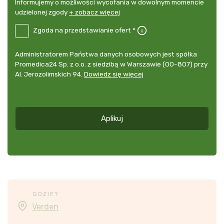
Informujemy
Informujemy o możliwości wycofania w dowolnym momencie
o
udzielonej zgody
+ zobacz więcej
możliwości
B2E-
Zgoda na przedstawianie ofert *
wycofania
DE
w
Zgoda
dowolnym
Administrator
Administratorem Państwa danych osobowych jest spółka
na
momencie
danych
Promedica24 Sp. z o.o. z siedzibą w Warszawie (00-807) przy
przedstawianie
udzielonej
osobowych
Al. Jerozolimskich 94.
Dowiedz się więcej
ofert
*
zgody
+
zobacz
więcej
Aplikuj
*
GDZIE?
Verden