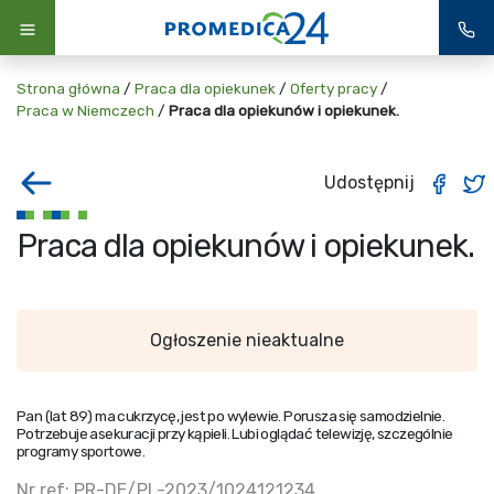
Strona główna
/
Praca dla opiekunek
/
Oferty pracy
/
Praca w Niemczech
/
Praca dla opiekunów i opiekunek.
Udostępnij
Praca dla opiekunów i opiekunek.
Ogłoszenie nieaktualne
Pan (lat 89) ma cukrzycę, jest po wylewie. Porusza się samodzielnie.
Potrzebuje asekuracji przy kąpieli. Lubi oglądać telewizję, szczególnie
programy sportowe.
Nr ref: PR-DE/PL-2023/1024121234