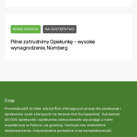
NOWA OFERTA!
NA ZASTĘPSTWO
Pilnie zatrudnimy Opiekunkę – wysokie
wynagrodzenie, Nürnberg
O nas
Promedica24 to lider wśród firm oferujących pracę dla opiekunek i
opiekunów osób starszych na terenie Unii Europejskiej. Już ponad
60.000 opiekunek i opiekunów zdecydowało się podjąć z nami
współpracę w Polsce i za granicą. Cechuje nas wieloletnie
doświadczenie, indywidualne podejście oraz kompleksowość.