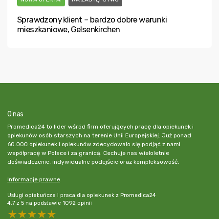
Sprawdzony klient – bardzo dobre warunki
mieszkaniowe, Gelsenkirchen
O nas
Promedica24 to lider wśród firm oferujących pracę dla opiekunek i
opiekunów osób starszych na terenie Unii Europejskiej. Już ponad
60.000 opiekunek i opiekunów zdecydowało się podjąć z nami
współpracę w Polsce i za granicą. Cechuje nas wieloletnie
doświadczenie, indywidualne podejście oraz kompleksowość.
Informacje prawne
Usługi opiekuńcze i praca dla opiekunek z Promedica24
4.7
z
5
na podstawie
1092
opinii
5 stars
4 stars
3 stars
2 stars
1 star