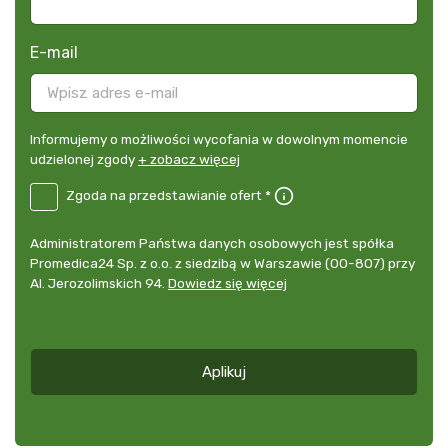
E-mail
Informujemy
Informujemy o możliwości wycofania w dowolnym momencie
o
udzielonej zgody
+ zobacz więcej
możliwości
B2E-
Zgoda na przedstawianie ofert *
wycofania
DE
w
Zgoda
dowolnym
Administrator
Administratorem Państwa danych osobowych jest spółka
na
momencie
danych
Promedica24 Sp. z o.o. z siedzibą w Warszawie (00-807) przy
przedstawianie
udzielonej
osobowych
Al. Jerozolimskich 94.
Dowiedz się więcej
ofert
*
zgody
+
zobacz
więcej
Aplikuj
*