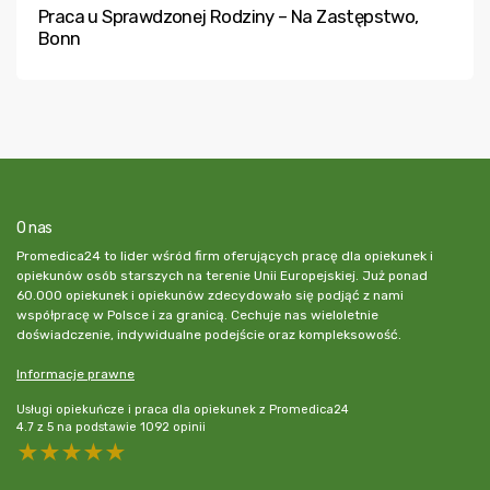
Praca u Sprawdzonej Rodziny – Na Zastępstwo,
Bonn
O nas
Promedica24 to lider wśród firm oferujących pracę dla opiekunek i
opiekunów osób starszych na terenie Unii Europejskiej. Już ponad
60.000 opiekunek i opiekunów zdecydowało się podjąć z nami
współpracę w Polsce i za granicą. Cechuje nas wieloletnie
doświadczenie, indywidualne podejście oraz kompleksowość.
Informacje prawne
Usługi opiekuńcze i praca dla opiekunek z Promedica24
4.7
z
5
na podstawie
1092
opinii
5 stars
4 stars
3 stars
2 stars
1 star