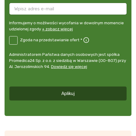
Informujemy
Informujemy o możliwości wycofania w dowolnym momencie
o
udzielonej zgody
+ zobacz więcej
możliwości
B2E-
Zgoda na przedstawianie ofert *
wycofania
DE
w
Zgoda
dowolnym
Administrator
Administratorem Państwa danych osobowych jest spółka
na
momencie
danych
Promedica24 Sp. z o.o. z siedzibą w Warszawie (00-807) przy
przedstawianie
udzielonej
osobowych
Al. Jerozolimskich 94.
Dowiedz się więcej
ofert
*
zgody
+
zobacz
więcej
Aplikuj
*