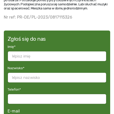
po udarze. Potrzebuje pomocy przy codziennych czynnościach
życiowych. Podopieczna porusza się samodzielnie. Lubi słuchać muzyki
oraz spacerować. Mieszka sama w domu jednorodzinnym.
Nr ref: PR-DE/PL-2023/0817115326
Zgłoś się do nas
Imię
*
Nazwisko
*
Telefon
*
E-mail