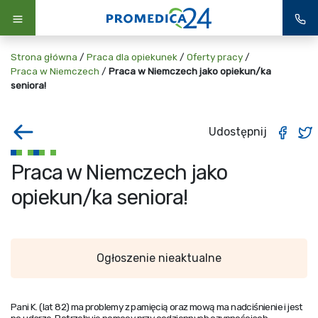
Strona główna
/
Praca dla opiekunek
/
Oferty pracy
/
Praca w Niemczech
/
Praca w Niemczech jako opiekun/ka
seniora!
Udostępnij
Praca w Niemczech jako
opiekun/ka seniora!
Ogłoszenie nieaktualne
Pani K. (lat 82) ma problemy z pamięcią oraz mową ma nadciśnienie i jest