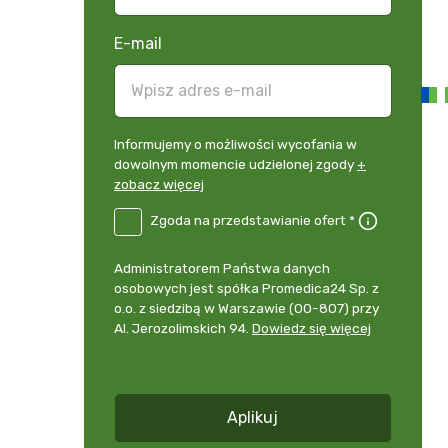
E-mail
Informujemy
Informujemy o możliwości wycofania w
o
dowolnym momencie udzielonej zgody
+
możliwości
zobacz więcej
wycofania
B2E-
Zgoda na przedstawianie ofert *
w
DE
dowolnym
Zgoda
momencie
Administrator
Administratorem Państwa danych
na
udzielonej
danych
osobowych jest spółka Promedica24 Sp. z
przedstawianie
zgody
osobowych
o.o. z siedzibą w Warszawie (00-807) przy
ofert
*
+
Al. Jerozolimskich 94.
Dowiedz się więcej
zobacz
więcej
*
Aplikuj