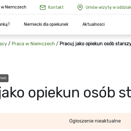
ów w Niemczech
Kontakt
Umów wizytę w oddzial
unką?
Niemiecki dla opiekunek
Aktualności
acy
/
Praca w Niemczech
/
Pracuj jako opiekun osób starsz
STWO
jako opiekun osób s
Ogłoszenie nieaktualne