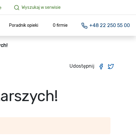
Wyszukaj w serwisie
e
+48 22 250 55 00
Poradnik opieki
O firmie
ych!
Udostępnij
tarszych!