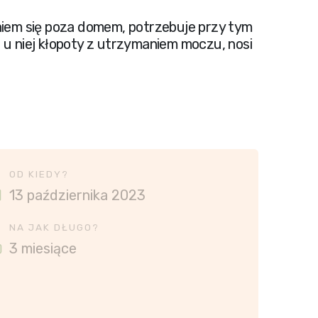
niem się poza domem, potrzebuje przy tym
 u niej kłopoty z utrzymaniem moczu, nosi
OD KIEDY?
13 października 2023
NA JAK DŁUGO?
3 miesiące