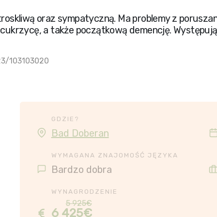
 troskliwą oraz sympatyczną. Ma problemy z porusza
a cukrzycę, a także początkową demencję. Występują
23/103103020
GDZIE?
Bad Doberan
WYMAGANA ZNAJOMOŚĆ JĘZYKA
Bardzo dobra
WYNAGRODZENIE
5 925€
6 425€