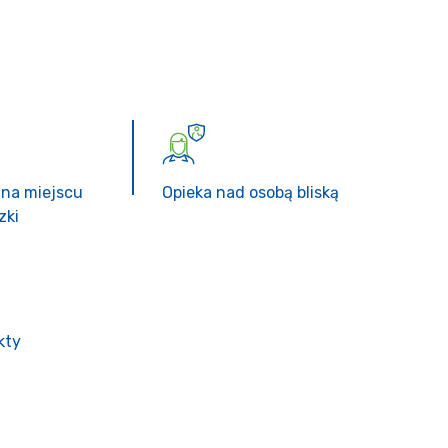
 na miejscu
Opieka nad osobą bliską
zki
kty