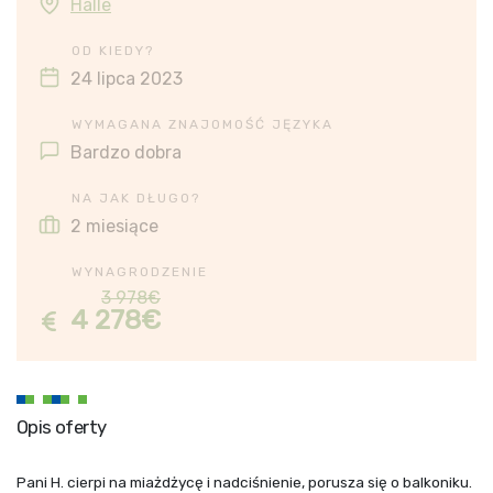
Halle
OD KIEDY?
24 lipca 2023
WYMAGANA ZNAJOMOŚĆ JĘZYKA
Bardzo dobra
NA JAK DŁUGO?
2 miesiące
WYNAGRODZENIE
3 978€
4 278€
Opis oferty
Pani H. cierpi na miażdżycę i nadciśnienie, porusza się o balkoniku.