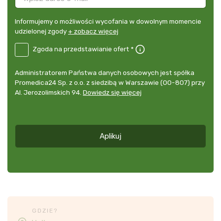
Informujemy
Informujemy o możliwości wycofania w dowolnym momencie
o
udzielonej zgody
+ zobacz więcej
możliwości
B2E-
Zgoda na przedstawianie ofert *
wycofania
DE
w
Zgoda
dowolnym
Administrator
Administratorem Państwa danych osobowych jest spółka
na
momencie
danych
Promedica24 Sp. z o.o. z siedzibą w Warszawie (00-807) przy
przedstawianie
udzielonej
osobowych
Al. Jerozolimskich 94.
Dowiedz się więcej
ofert
*
zgody
+
zobacz
więcej
Aplikuj
*
GDZIE?