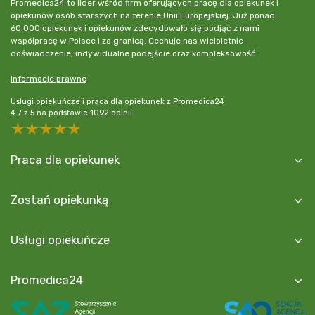
Promedica24 to lider wśród firm oferujących pracę dla opiekunek i
opiekunów osób starszych na terenie Unii Europejskiej. Już ponad
60.000 opiekunek i opiekunów zdecydowało się podjąć z nami
współpracę w Polsce i za granicą. Cechuje nas wieloletnie
doświadczenie, indywidualne podejście oraz kompleksowość.
Informacje prawne
Usługi opiekuńcze i praca dla opiekunek z Promedica24
4.7
z
5
na podstawie
1092
opinii
5 stars
4 stars
3 stars
2 stars
1 star
Praca dla opiekunek
Zostań opiekunką
Usługi opiekuńcze
Promedica24