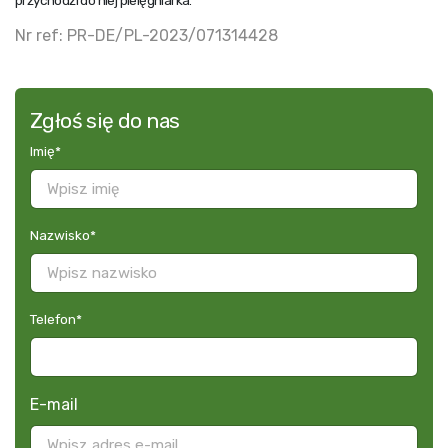
przychodzi do niej pielęgniarka.
Nr ref: PR-DE/PL-2023/071314428
Zgłoś się do nas
Imię
*
Nazwisko
*
Telefon
*
E-mail