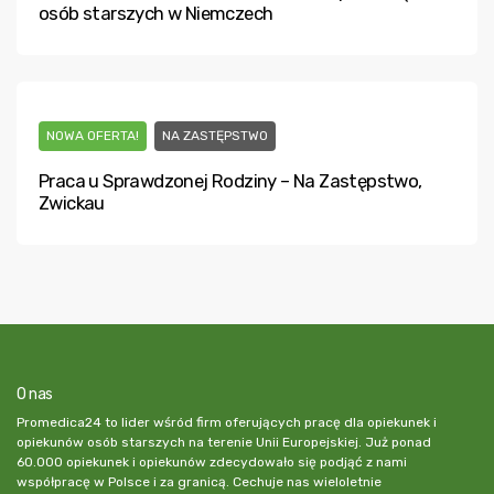
osób starszych w Niemczech
NOWA OFERTA!
NA ZASTĘPSTWO
Praca u Sprawdzonej Rodziny – Na Zastępstwo,
Zwickau
O nas
Promedica24 to lider wśród firm oferujących pracę dla opiekunek i
opiekunów osób starszych na terenie Unii Europejskiej. Już ponad
60.000 opiekunek i opiekunów zdecydowało się podjąć z nami
współpracę w Polsce i za granicą. Cechuje nas wieloletnie