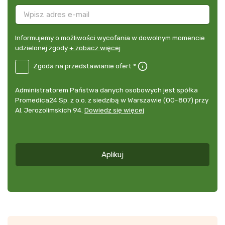
Informujemy
Informujemy o możliwości wycofania w dowolnym momencie
o
udzielonej zgody
+ zobacz więcej
możliwości
B2E-
Zgoda na przedstawianie ofert *
wycofania
DE
w
Zgoda
dowolnym
Administrator
Administratorem Państwa danych osobowych jest spółka
na
momencie
danych
Promedica24 Sp. z o.o. z siedzibą w Warszawie (00-807) przy
przedstawianie
udzielonej
osobowych
Al. Jerozolimskich 94.
Dowiedz się więcej
ofert
*
zgody
+
zobacz
więcej
Aplikuj
*