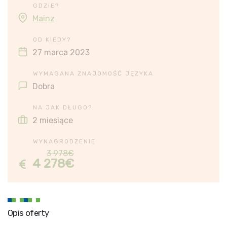
GDZIE?
Mainz
OD KIEDY?
27 marca 2023
WYMAGANA ZNAJOMOŚĆ JĘZYKA
Dobra
NA JAK DŁUGO?
2 miesiące
WYNAGRODZENIE
3 978€
4 278€
Opis oferty