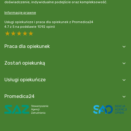
doświadczenie, indywidualne podejście oraz kompleksowość.
Informacje prawne
Usługi opiekuńcze i praca dla opiekunek z Promedica24
4.7
z
5
na podstawie
1092
opinii
5 stars
4 stars
3 stars
2 stars
1 star
Praca dla opiekunek
Zostań opiekunką
Usługi opiekuńcze
Promedica24