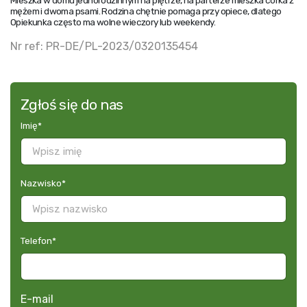
Mieszka w domu jednorodzinnym na piętrze, na parterze mieszka córka z
mężem i dwoma psami. Rodzina chętnie pomaga przy opiece, dlatego
Opiekunka często ma wolne wieczory lub weekendy.
Nr ref: PR-DE/PL-2023/0320135454
Zgłoś się do nas
Imię
*
Nazwisko
*
Telefon
*
E-mail