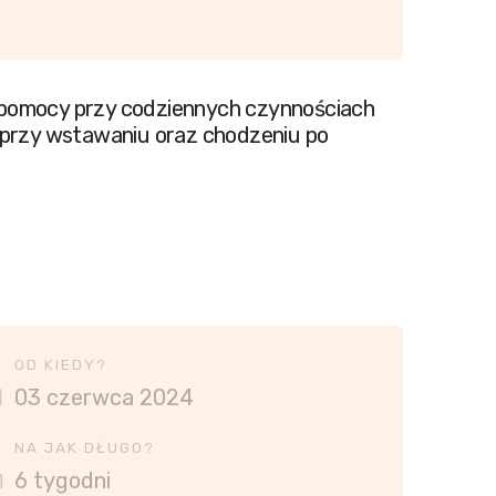
je pomocy przy codziennych czynnościach
 przy wstawaniu oraz chodzeniu po
OD KIEDY?
03 czerwca 2024
NA JAK DŁUGO?
6 tygodni