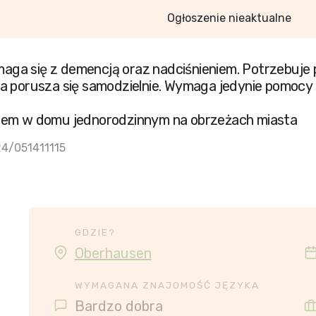
Ogłoszenie nieaktualne
 zmaga się z demencją oraz nadciśnieniem. Potrzebu
ka porusza się samodzielnie. Wymaga jedynie pomocy
iem w domu jednorodzinnym na obrzeżach miasta
24/051411115
GDZIE?
Oberhausen
WYMAGANA ZNAJOMOŚĆ JĘZYKA
Bardzo dobra