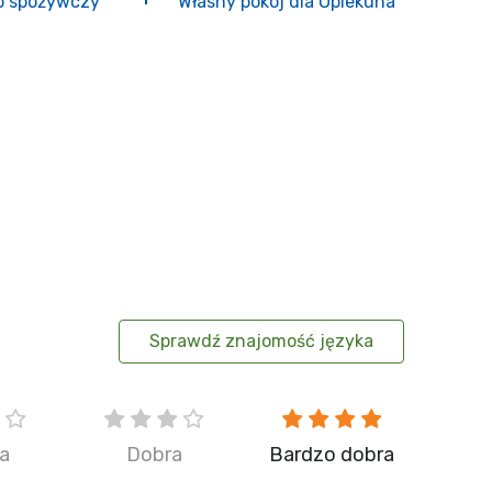
ep spożywczy
Własny pokój dla Opiekuna
Sprawdź znajomość języka
ia
Dobra
Bardzo dobra