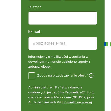
Telefon
*
E-mail
Informujemy
Informujemy o możliwości wycofania w
o
dowolnym momencie udzielonej zgody
+
możliwości
zobacz więcej
wycofania
B2E-
Zgoda na przedstawianie ofert *
w
DE
dowolnym
Zgoda
momencie
Administrator
Administratorem Państwa danych
na
udzielonej
danych
osobowych jest spółka Promedica24 Sp. z
przedstawianie
zgody
osobowych
o.o. z siedzibą w Warszawie (00-807) przy
ofert
*
+
Al. Jerozolimskich 94.
Dowiedz się więcej
zobacz
więcej