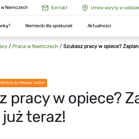
ów w Niemczech
Kontakt
Umów wizytę w oddzial
unką?
Niemiecki dla opiekunek
Aktualności
acy
/
Praca w Niemczech
/
Szukasz pracy w opiece? Zaplan
BONUS ZA PRAWO JAZDY
z pracy w opiece? Z
już teraz!