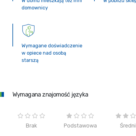
W domu mieszkają też inni
W pobliżu skl
domownicy
Wymagane doświadczenie
w opiece nad osobą
starszą
Wymagana znajomość języka
Brak
Podstawowa
Średn