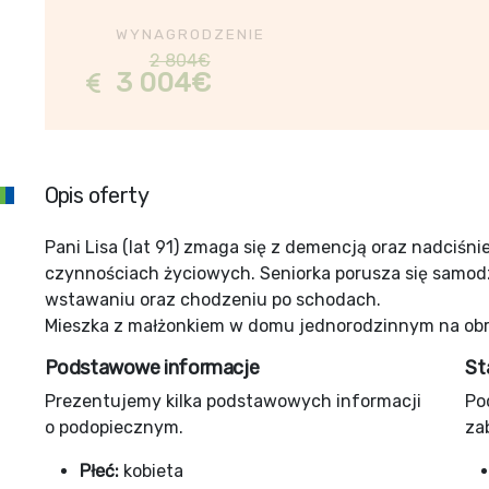
WYNAGRODZENIE
2 804€
3 004€
Opis oferty
Pani Lisa (lat 91) zmaga się z demencją oraz nadciś
czynnościach życiowych. Seniorka porusza się samod
wstawaniu oraz chodzeniu po schodach.
Mieszka z małżonkiem w domu jednorodzinnym na ob
Podstawowe informacje
St
Prezentujemy kilka podstawowych informacji
Po
o podopiecznym.
za
Płeć:
kobieta