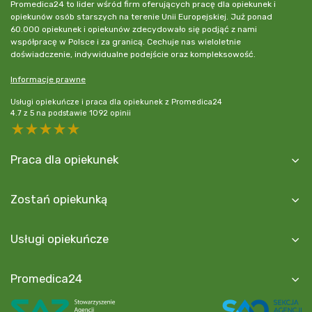
Promedica24 to lider wśród firm oferujących pracę dla opiekunek i
opiekunów osób starszych na terenie Unii Europejskiej. Już ponad
60.000 opiekunek i opiekunów zdecydowało się podjąć z nami
współpracę w Polsce i za granicą. Cechuje nas wieloletnie
doświadczenie, indywidualne podejście oraz kompleksowość.
Informacje prawne
Usługi opiekuńcze i praca dla opiekunek z Promedica24
4.7
z
5
na podstawie
1092
opinii
5 stars
4 stars
3 stars
2 stars
1 star
Praca dla opiekunek
Zostań opiekunką
Usługi opiekuńcze
Promedica24