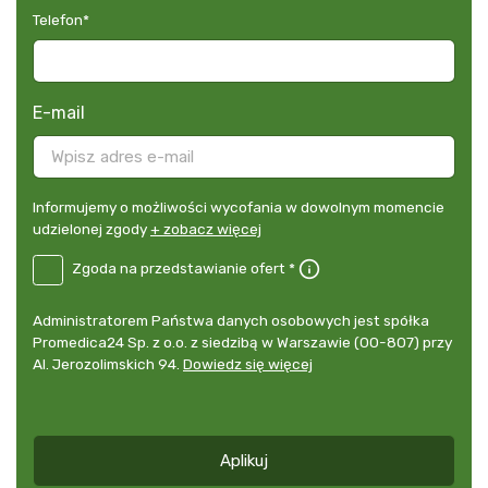
Telefon
*
E-mail
Informujemy
Informujemy o możliwości wycofania w dowolnym momencie
o
udzielonej zgody
+ zobacz więcej
możliwości
B2E-
Zgoda na przedstawianie ofert *
wycofania
DE
w
Zgoda
dowolnym
Administrator
Administratorem Państwa danych osobowych jest spółka
na
momencie
danych
Promedica24 Sp. z o.o. z siedzibą w Warszawie (00-807) przy
przedstawianie
udzielonej
osobowych
Al. Jerozolimskich 94.
Dowiedz się więcej
ofert
*
zgody
+
zobacz
więcej
Aplikuj
*