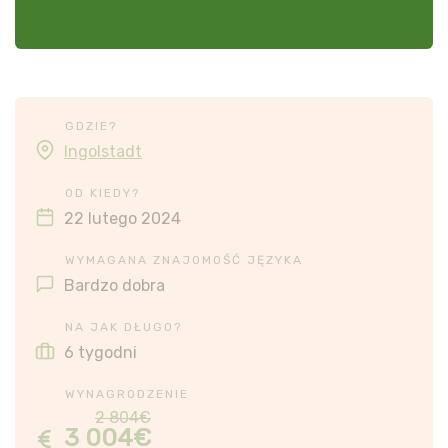
GDZIE?
Ingolstadt
OD KIEDY?
22 lutego 2024
WYMAGANA ZNAJOMOŚĆ JĘZYKA
Bardzo dobra
NA JAK DŁUGO?
6 tygodni
WYNAGRODZENIE
2 804€
3 004€