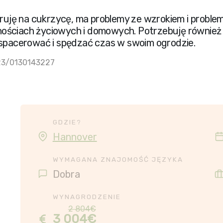
horuję na cukrzycę, ma problemy ze wzrokiem i proble
ościach życiowych i domowych. Potrzebuję również
 spacerować i spędzać czas w swoim ogrodzie.
23/0130143227
GDZIE?
Hannover
WYMAGANA ZNAJOMOŚĆ JĘZYKA
Dobra
WYNAGRODZENIE
2 804€
3 004€