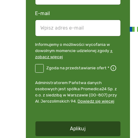
E-mail
Informujemy
Informujemy o możliwości wycofania w
o
dowolnym momencie udzielonej zgody
+
możliwości
zobacz więcej
wycofania
B2E-
Zgoda na przedstawianie ofert *
w
DE
dowolnym
Zgoda
momencie
Administrator
Administratorem Państwa danych
na
udzielonej
danych
osobowych jest spółka Promedica24 Sp. z
przedstawianie
zgody
osobowych
o.o. z siedzibą w Warszawie (00-807) przy
ofert
*
+
Al. Jerozolimskich 94.
Dowiedz się więcej
zobacz
więcej
*
Aplikuj