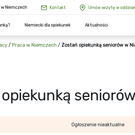
ów w Niemczech
Kontakt
Umów wizytę w oddzial
unką?
Niemiecki dla opiekunek
Aktualności
acy
/
Praca w Niemczech
/
Zostań opiekunką seniorów w N
 opiekunką senioró
Ogłoszenie nieaktualne