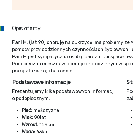
Opis oferty
Pani M. (lat 90) choruję na cukrzycę, ma problemy ze 
pomocy przy codziennych czynnościach życiowych i 
Pani M jest sympatyczną osobą, bardzo lubi spacerow
Podopieczna mieszka w domu jednorodzinnym w spokoj
pokój z łazienką i balkonem.
Podstawowe informacje
St
Prezentujemy kilka podstawowych informacji
Po
o podopiecznym.
za
Płeć:
mężczyzna
Wiek:
90lat
Wzrost:
169cm
Waga:
63kg