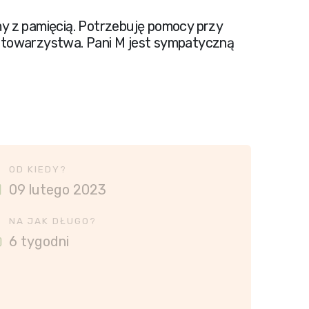
my z pamięcią. Potrzebuję pomocy przy
 towarzystwa. Pani M jest sympatyczną
OD KIEDY?
09 lutego 2023
NA JAK DŁUGO?
6 tygodni