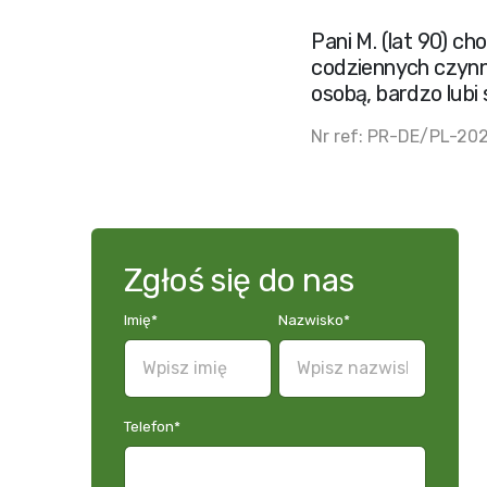
Pani M. (lat 90) c
codziennych czynn
osobą, bardzo lubi
Nr ref: PR-DE/PL-20
Zgłoś się do nas
Imię
*
Nazwisko
*
Telefon
*