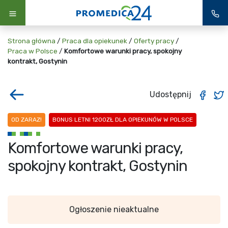
Strona główna
/
Praca dla opiekunek
/
Oferty pracy
/
Praca w Polsce
/
Komfortowe warunki pracy, spokojny
kontrakt, Gostynin
Udostępnij
OD ZARAZ!
BONUS LETNI 1200ZŁ DLA OPIEKUNÓW W POLSCE
Komfortowe warunki pracy,
spokojny kontrakt, Gostynin
Ogłoszenie nieaktualne