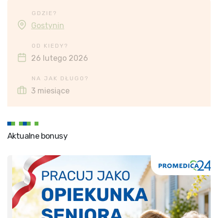
GDZIE?
Gostynin
OD KIEDY?
26 lutego 2026
NA JAK DŁUGO?
3 miesiące
Aktualne bonusy