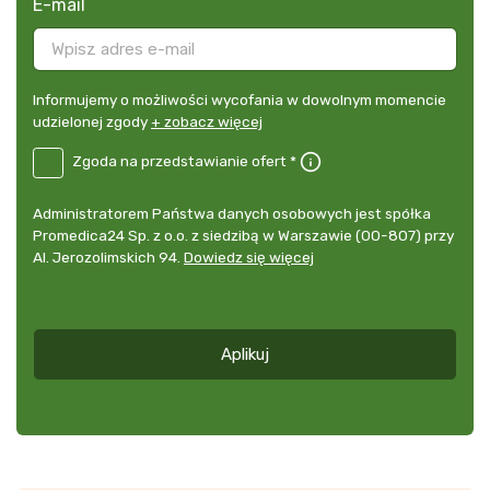
E-mail
Informujemy
Informujemy o możliwości wycofania w dowolnym momencie
o
udzielonej zgody
+ zobacz więcej
możliwości
B2E-
Zgoda na przedstawianie ofert *
wycofania
PL
w
Zgoda
dowolnym
Administrator
Administratorem Państwa danych osobowych jest spółka
na
momencie
danych
Promedica24 Sp. z o.o. z siedzibą w Warszawie (00-807) przy
przedstawianie
udzielonej
osobowych
Al. Jerozolimskich 94.
Dowiedz się więcej
ofert
*
zgody
+
zobacz
więcej
Aplikuj
*