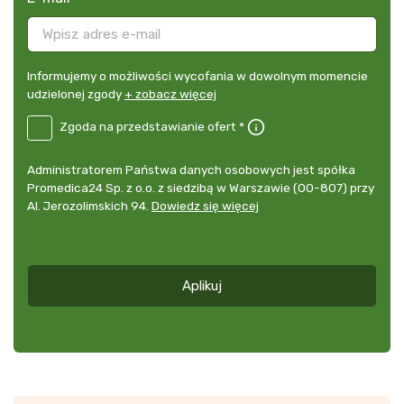
Informujemy
Informujemy o możliwości wycofania w dowolnym momencie
o
udzielonej zgody
+ zobacz więcej
możliwości
B2E-
Zgoda na przedstawianie ofert *
wycofania
PL
w
Zgoda
dowolnym
Administrator
Administratorem Państwa danych osobowych jest spółka
na
momencie
danych
Promedica24 Sp. z o.o. z siedzibą w Warszawie (00-807) przy
przedstawianie
udzielonej
osobowych
Al. Jerozolimskich 94.
Dowiedz się więcej
ofert
*
zgody
+
zobacz
więcej
Aplikuj
*