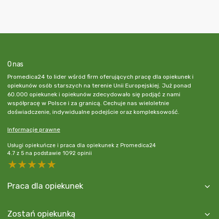
O nas
Promedica24 to lider wśród firm oferujących pracę dla opiekunek i
opiekunów osób starszych na terenie Unii Europejskiej. Już ponad
60.000 opiekunek i opiekunów zdecydowało się podjąć z nami
współpracę w Polsce i za granicą. Cechuje nas wieloletnie
doświadczenie, indywidualne podejście oraz kompleksowość.
Informacje prawne
Usługi opiekuńcze i praca dla opiekunek z Promedica24
4.7
z
5
na podstawie
1092
opinii
5 stars
4 stars
3 stars
2 stars
1 star
Praca dla opiekunek
Zostań opiekunką