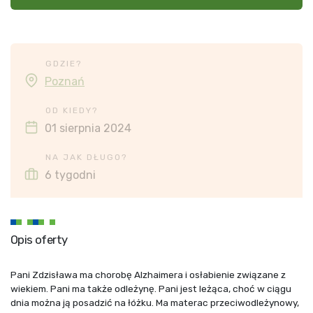
GDZIE?
Poznań
OD KIEDY?
01 sierpnia 2024
NA JAK DŁUGO?
6 tygodni
Opis oferty
Pani Zdzisława ma chorobę Alzhaimera i osłabienie związane z
wiekiem. Pani ma także odleżynę. Pani jest leżąca, choć w ciągu
dnia można ją posadzić na łóżku. Ma materac przeciwodleżynowy,