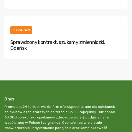
OD ZARAZ!
Sprawdzony kontrakt, szukamy zmienniczki,
Gdańsk
O nas
Promedica24 to lider wśród firm oferujących pracę dla opiekunek i
opiekunów osób starszych na terenie Unii Europejskiej. Już ponad
60.000 opiekunek i opiekunów zdecydowało się podjąć z nami
współpracę w Polsce i za granicą. Cechuje nas wieloletnie
doświadczenie, indywidualne podejście oraz kompleksowość.