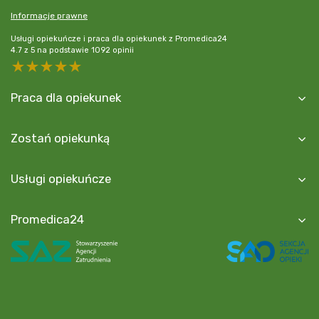
Informacje prawne
Usługi opiekuńcze i praca dla opiekunek z Promedica24
4.7
z
5
na podstawie
1092
opinii
5 stars
4 stars
3 stars
2 stars
1 star
Praca dla opiekunek
Zostań opiekunką
Usługi opiekuńcze
Promedica24