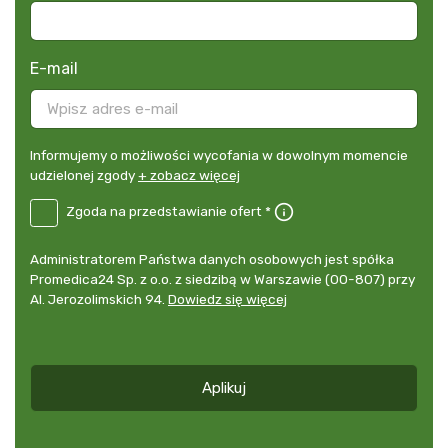
E-mail
Informujemy
Informujemy o możliwości wycofania w dowolnym momencie
o
udzielonej zgody
+ zobacz więcej
możliwości
B2E-
Zgoda na przedstawianie ofert *
wycofania
PL
w
Zgoda
dowolnym
Administrator
Administratorem Państwa danych osobowych jest spółka
na
momencie
danych
Promedica24 Sp. z o.o. z siedzibą w Warszawie (00-807) przy
przedstawianie
udzielonej
osobowych
Al. Jerozolimskich 94.
Dowiedz się więcej
ofert
*
zgody
+
zobacz
więcej
Aplikuj
*