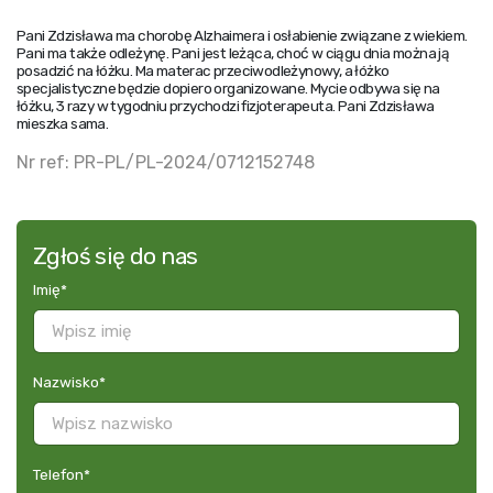
Pani Zdzisława ma chorobę Alzhaimera i osłabienie związane z wiekiem.
Pani ma także odleżynę. Pani jest leżąca, choć w ciągu dnia można ją
posadzić na łóżku. Ma materac przeciwodleżynowy, a łóżko
specjalistyczne będzie dopiero organizowane. Mycie odbywa się na
łóżku, 3 razy w tygodniu przychodzi fizjoterapeuta. Pani Zdzisława
mieszka sama.
Nr ref: PR-PL/PL-2024/0712152748
Zgłoś się do nas
Imię
*
Nazwisko
*
Telefon
*