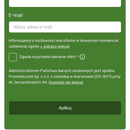
E-mail
Informujemy
Informujemy o możliwości wycofania w dowolnym momencie
o
udzielonej zgody
+ zobacz więcej
możliwości
B2E-
Zgoda na przedstawianie ofert *
wycofania
PL
w
Zgoda
dowolnym
Administrator
Administratorem Państwa danych osobowych jest spółka
na
momencie
danych
Promedica24 Sp. z o.o. z siedzibą w Warszawie (00-807) przy
przedstawianie
udzielonej
osobowych
Al. Jerozolimskich 94.
Dowiedz się więcej
ofert
*
zgody
+
zobacz
więcej
Aplikuj
*