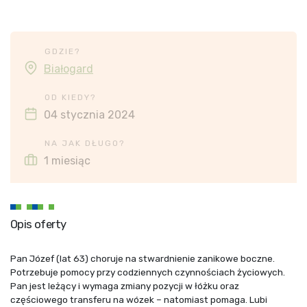
GDZIE?
Białogard
OD KIEDY?
04 stycznia 2024
NA JAK DŁUGO?
1 miesiąc
Opis oferty
Pan Józef (lat 63) choruje na stwardnienie zanikowe boczne.
Potrzebuje pomocy przy codziennych czynnościach życiowych.
Pan jest leżący i wymaga zmiany pozycji w łóżku oraz
częściowego transferu na wózek – natomiast pomaga. Lubi