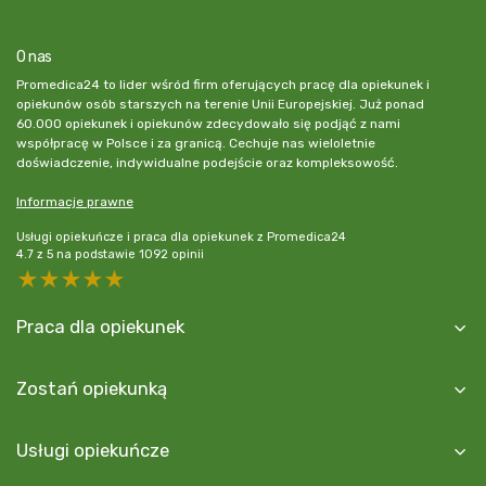
O nas
Promedica24 to lider wśród firm oferujących pracę dla opiekunek i
opiekunów osób starszych na terenie Unii Europejskiej. Już ponad
60.000 opiekunek i opiekunów zdecydowało się podjąć z nami
współpracę w Polsce i za granicą. Cechuje nas wieloletnie
doświadczenie, indywidualne podejście oraz kompleksowość.
Informacje prawne
Usługi opiekuńcze i praca dla opiekunek z Promedica24
4.7
z
5
na podstawie
1092
opinii
5 stars
4 stars
3 stars
2 stars
1 star
Praca dla opiekunek
Zostań opiekunką
Usługi opiekuńcze