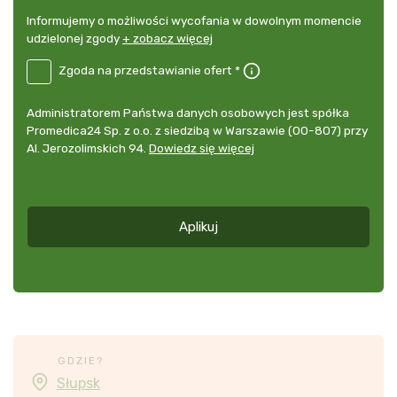
Informujemy
Informujemy o możliwości wycofania w dowolnym momencie
o
udzielonej zgody
+ zobacz więcej
możliwości
B2E-
Zgoda na przedstawianie ofert *
wycofania
PL
w
Zgoda
dowolnym
Administrator
Administratorem Państwa danych osobowych jest spółka
na
momencie
danych
Promedica24 Sp. z o.o. z siedzibą w Warszawie (00-807) przy
przedstawianie
udzielonej
osobowych
Al. Jerozolimskich 94.
Dowiedz się więcej
ofert
*
zgody
+
zobacz
więcej
Aplikuj
*
GDZIE?
Słupsk