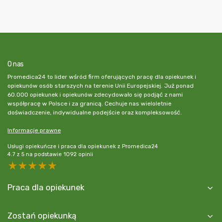
O nas
Promedica24 to lider wśród firm oferujących pracę dla opiekunek i
opiekunów osób starszych na terenie Unii Europejskiej. Już ponad
60.000 opiekunek i opiekunów zdecydowało się podjąć z nami
współpracę w Polsce i za granicą. Cechuje nas wieloletnie
doświadczenie, indywidualne podejście oraz kompleksowość.
Informacje prawne
Usługi opiekuńcze i praca dla opiekunek z Promedica24
4.7
z
5
na podstawie
1092
opinii
5 stars
4 stars
3 stars
2 stars
1 star
Praca dla opiekunek
Zostań opiekunką