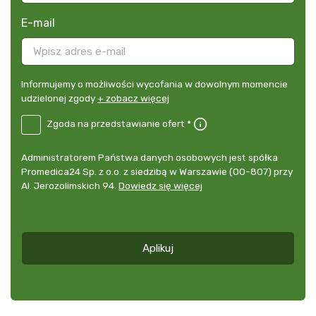
E-mail
Informujemy
Informujemy o możliwości wycofania w dowolnym momencie
o
udzielonej zgody
+ zobacz więcej
możliwości
B2E-
Zgoda na przedstawianie ofert *
wycofania
PL
w
Zgoda
dowolnym
Administrator
Administratorem Państwa danych osobowych jest spółka
na
momencie
danych
Promedica24 Sp. z o.o. z siedzibą w Warszawie (00-807) przy
przedstawianie
udzielonej
osobowych
Al. Jerozolimskich 94.
Dowiedz się więcej
ofert
*
zgody
+
zobacz
więcej
Aplikuj
*