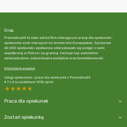
O nas
Promedica24 to lider wśród firm oferujących pracę dla opiekunek i
opiekunów osób starszych na terenie Unii Europejskiej. Już ponad
60.000 opiekunek i opiekunów zdecydowało się podjąć z nami
współpracę w Polsce i za granicą. Cechuje nas wieloletnie
doświadczenie, indywidualne podejście oraz kompleksowość.
Informacje prawne
Usługi opiekuńcze i praca dla opiekunek z Promedica24
4.7
z
5
na podstawie
1092
opinii
5 stars
4 stars
3 stars
2 stars
1 star
Praca dla opiekunek
Zostań opiekunką