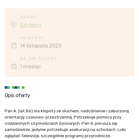
GDZIE?
Szczecin
OD KIEDY?
14 listopada 2023
NA JAK DŁUGO?
1 miesiąc
Opis oferty
Pan A. (lat 86) ma kłopoty ze słuchem, nadciśnienie i zaburzoną
orientację czasowo-przestrzenną. Potrzebuje pomocy przy
codziennych czynnościach życiowych. Pan A. porusza się
samodzielnie, jedynie potrzebuje asekuracji na schodach. Lubi
oglądać telewizje, szczególnie programy przyrodnicze.