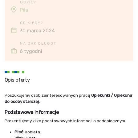
GDZIE?
Piła
OD KIEDY?
30 marca 2024
NA JAK DŁUGO?
6 tygodni
Opis oferty
Poszukujemy osób zainteresowanych pracą
Opiekunki / Opiekuna
do osoby starszej.
Podstawowe informacje
Prezentujemy kilka podstawowych informacji o podopiecznym.
Płeć:
kobieta