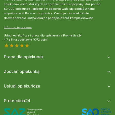
opiekunów osób starszych na terenie Unii Europejskiej. Już ponad
60.000 opiekunek i opiekunów zdecydowało się podjąć z nami
współpracę w Polsce i za granicą. Cechuje nas wieloletnie
doświadczenie, indywidualne podejście oraz kompleksowość.
Informacje prawne
Usługi opiekuńcze i praca dla opiekunek z Promedica24
4.7
z
5
na podstawie
1092
opinii
5 stars
4 stars
3 stars
2 stars
1 star
Praca dla opiekunek
Zostań opiekunką
Usługi opiekuńcze
Promedica24