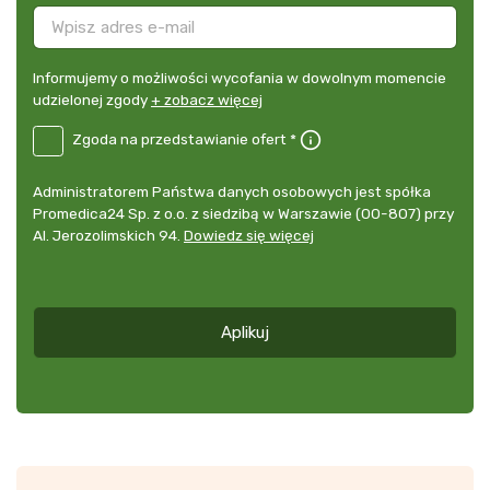
Informujemy
Informujemy o możliwości wycofania w dowolnym momencie
o
udzielonej zgody
+ zobacz więcej
możliwości
B2E-
Zgoda na przedstawianie ofert *
wycofania
PL
w
Zgoda
dowolnym
Administrator
Administratorem Państwa danych osobowych jest spółka
na
momencie
danych
Promedica24 Sp. z o.o. z siedzibą w Warszawie (00-807) przy
przedstawianie
udzielonej
osobowych
Al. Jerozolimskich 94.
Dowiedz się więcej
ofert
*
zgody
+
zobacz
więcej
Aplikuj
*