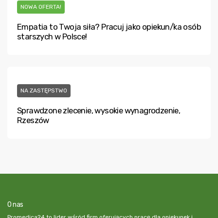
NOWA OFERTA!
Empatia to Twoja siła? Pracuj jako opiekun/ka osób
starszych w Polsce!
NA ZASTĘPSTWO
Sprawdzone zlecenie, wysokie wynagrodzenie,
Rzeszów
O nas
Promedica24 to lider wśród firm oferujących pracę dla opiekunek i